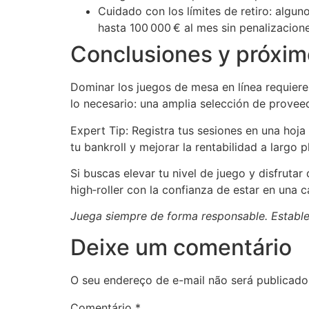
Cuidado con los límites de retiro: alguno
hasta 100 000 € al mes sin penalizacione
Conclusiones y próxi
Dominar los juegos de mesa en línea requiere
lo necesario: una amplia selección de provee
Expert Tip: Registra tus sesiones en una hoja
tu bankroll y mejorar la rentabilidad a largo p
Si buscas elevar tu nivel de juego y disfrutar
high‑roller con la confianza de estar en una 
Juega siempre de forma responsable. Establec
Deixe um comentário
O seu endereço de e-mail não será publicado
Comentário
*