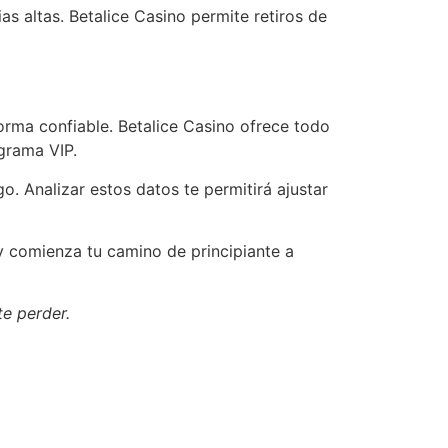
ias altas. Betalice Casino permite retiros de
orma confiable. Betalice Casino ofrece todo
grama VIP.
o. Analizar estos datos te permitirá ajustar
 comienza tu camino de principiante a
e perder.