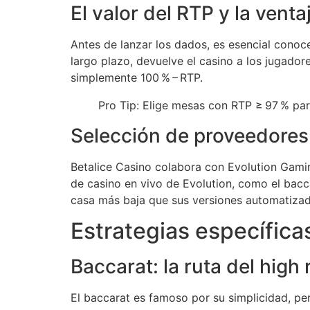
El valor del RTP y la venta
Antes de lanzar los dados, es esencial conoce
largo plazo, devuelve el casino a los jugado
simplemente 100 % – RTP.
Pro Tip: Elige mesas con RTP ≥ 97 % par
Selección de proveedores
Betalice Casino colabora con Evolution Gamin
de casino en vivo de Evolution, como el bacca
casa más baja que sus versiones automatizad
Estrategias específica
Baccarat: la ruta del high r
El baccarat es famoso por su simplicidad, p