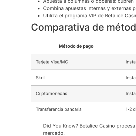
Apuesta a columnas o docenas: cubren 1
Combina apuestas internas y externas p
Utiliza el programa VIP de Betalice Cas
Comparativa de método
Método de pago
Tarjeta Visa/MC
Inst
Skrill
Inst
Criptomonedas
Inst
Transferencia bancaria
1‑2 d
Did You Know? Betalice Casino procesa 
mercado.