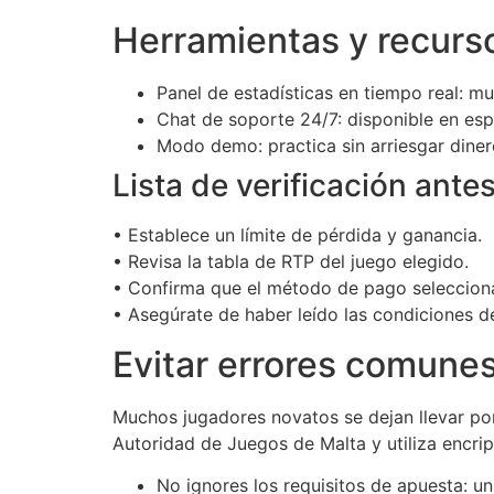
Herramientas y recurs
Panel de estadísticas en tiempo real: mu
Chat de soporte 24/7: disponible en es
Modo demo: practica sin arriesgar dinero 
Lista de verificación ante
• Establece un límite de pérdida y ganancia.
• Revisa la tabla de RTP del juego elegido.
• Confirma que el método de pago selecciona
• Asegúrate de haber leído las condiciones d
Evitar errores comunes 
Muchos jugadores novatos se dejan llevar por 
Autoridad de Juegos de Malta y utiliza encri
No ignores los requisitos de apuesta: 