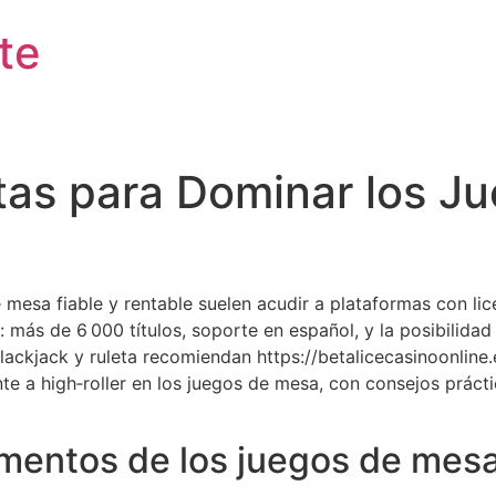
te
tas para Dominar los J
mesa fiable y rentable suelen acudir a plataformas con lic
: más de 6 000 títulos, soporte en español, y la posibilid
blackjack y ruleta recomiendan https://betalicecasinoonline.
nte a high‑roller en los juegos de mesa, con consejos prác
mentos de los juegos de mes