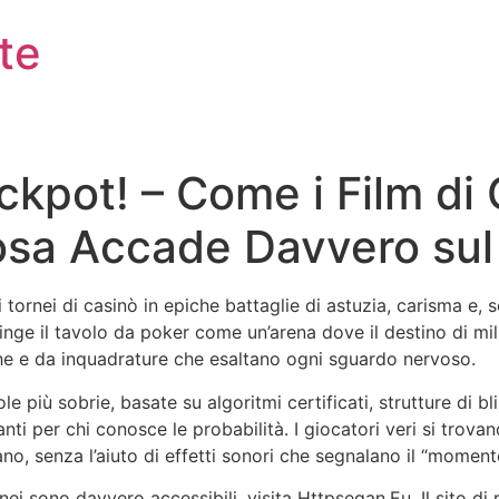
te
kpot! – Come i Film di 
Cosa Accade Davvero su
ornei di casinò in epiche battaglie di astuzia, carisma e, so
pinge il tavolo da poker come un’arena dove il destino di milio
 e da inquadrature che esaltano ogni sguardo nervoso.
ole più sobrie, basate su algoritmi certificati, strutture di 
ti per chi conosce le probabilità. I giocatori veri si trovano
mano, senza l’aiuto di effetti sonori che segnalano il “moment
nei sono davvero accessibili, visita Httpsegan.Eu. Il sito di