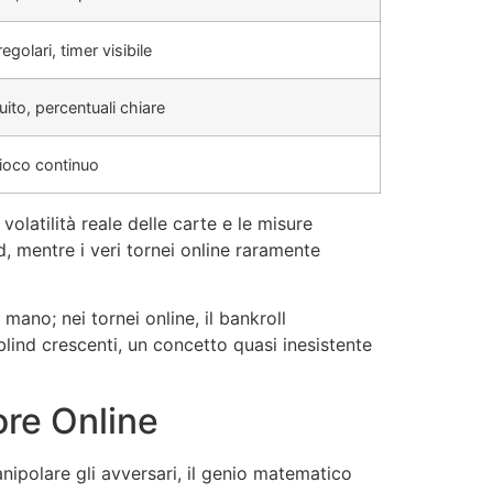
egolari, timer visibile
uito, percentuali chiare
gioco continuo
latilità reale delle carte e le misure
d, mentre i veri tornei online raramente
 mano; nei tornei online, il bankroll
lind crescenti, un concetto quasi inesistente
ore Online
anipolare gli avversari, il genio matematico