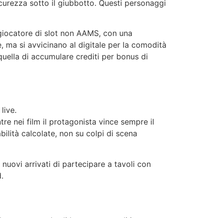
icurezza sotto il giubbotto. Questi personaggi
 giocatore di slot non AAMS, con una
, ma si avvicinano al digitale per la comodità
quella di accumulare crediti per bonus di
live.
tre nei film il protagonista vince sempre il
ilità calcolate, non su colpi di scena
 nuovi arrivati di partecipare a tavoli con
.