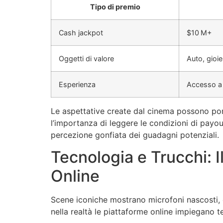
Tipo di premio
Cash jackpot
$10 M+
Oggetti di valore
Auto, gioiel
Esperienza
Accesso a 
Le aspettative create dal cinema possono port
l’importanza di leggere le condizioni di payout
percezione gonfiata dei guadagni potenziali.
Tecnologia e Trucchi: 
Online
Scene iconiche mostrano microfoni nascosti, 
nella realtà le piattaforme online impiegano t