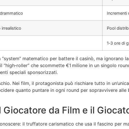
o drammatico
Incrementi r
irrealistico
Pool distrib
1‑3 ore di 
system” matematico per battere il casinò, ma ignorano la vo
il “high‑roller” che scommette €1 milione in un singolo roun
enti speciali sponsorizzati.
hio. Nei film, il protagonista può rischiare tutto in un’unica
idere quanto puntare in ogni round per sopravvivere alle b
 Giocatore da Film e il Giocat
conoscere: il truffatore carismatico che usa il fascino per m