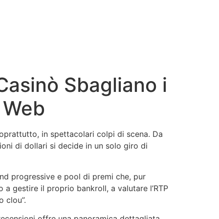
Casinò Sbagliano i
l Web
prattutto, in spettacolari colpi di scena. Da
ni di dollari si decide in un solo giro di
blind progressive e pool di premi che, pur
 a gestire il proprio bankroll, a valutare l’RTP
o clou”.
 recensioni offre una panoramica dettagliata