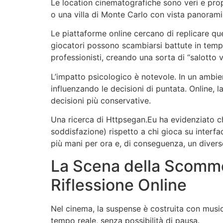
Le location cinematografiche sono veri e prop
o una villa di Monte Carlo con vista panoramic
Le piattaforme online cercano di replicare que
giocatori possono scambiarsi battute in tempo
professionisti, creando una sorta di “salotto v
L’impatto psicologico è notevole. In un ambient
influenzando le decisioni di puntata. Online,
decisioni più conservative.
Una ricerca di Httpsegan.Eu ha evidenziato c
soddisfazione) rispetto a chi gioca su interfac
più mani per ora e, di conseguenza, un divers
La Scena della Scomm
Riflessione Online
Nel cinema, la suspense è costruita con musica 
tempo reale, senza possibilità di pausa.