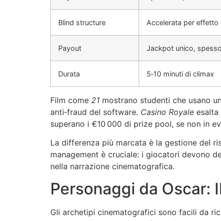
Blind structure
Accelerata per effett
Payout
Jackpot unico, spesso 
Durata
5‑10 minuti di climax
Film come
21
mostrano studenti che usano un “
anti‑fraud del software.
Casino Royale
esalta 
superano i €10 000 di prize pool, se non in ev
La differenza più marcata è la gestione del risc
management è cruciale: i giocatori devono dec
nella narrazione cinematografica.
Personaggi da Oscar: Il
Gli archetipi cinematografici sono facili da ri