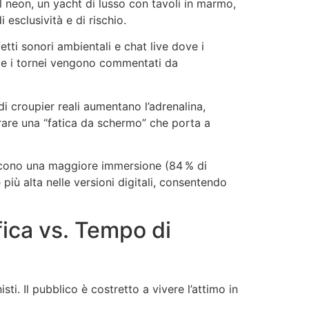
 neon, un yacht di lusso con tavoli in marmo,
esclusività e di rischio.
etti sonori ambientali e chat live dove i
ove i tornei vengono commentati da
di croupier reali aumentano l’adrenalina,
erare una “fatica da schermo” che porta a
iscono una maggiore immersione (84 % di
 più alta nelle versioni digitali, consentendo
ca vs. Tempo di
ti. Il pubblico è costretto a vivere l’attimo in