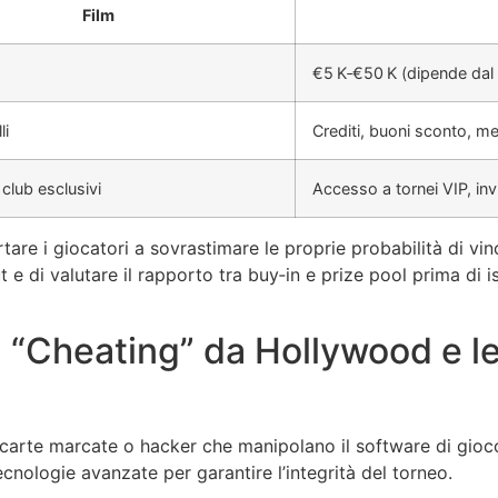
Film
€5 K‑€50 K (dipende dal 
li
Crediti, buoni sconto, m
club esclusivi
Accesso a tornei VIP, invit
are i giocatori a sovrastimare le proprie probabilità di vi
 e di valutare il rapporto tra buy‑in e prize pool prima di i
Il “Cheating” da Hollywood e l
carte marcate o hacker che manipolano il software di gioco
ecnologie avanzate per garantire l’integrità del torneo.