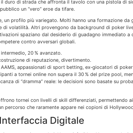
il duro di strada che affronta il tavolo con una pistola di s
pubblico un “vero” eroe da tifare.
ece, un profilo più variegato. Molti hanno una formazione da
 di volatilità. Altri provengono da background di poker live
motivazioni spaziano dal desiderio di guadagno immediato a 
ompetere contro avversari globali.
% intermedio, 20 % avanzato.
 costruzione di reputazione, divertimento.
n AAMS, appassionati di sport betting, ex‑giocatori di poker 
panti a tornei online non supera il 30 % del prize pool, men
ncanza di “dramma” reale: le decisioni sono basate su probab
rono tornei con livelli di skill differenziati, permettendo ai
 un percorso che raramente appare nei copioni di Hollywood
nterfaccia Digitale