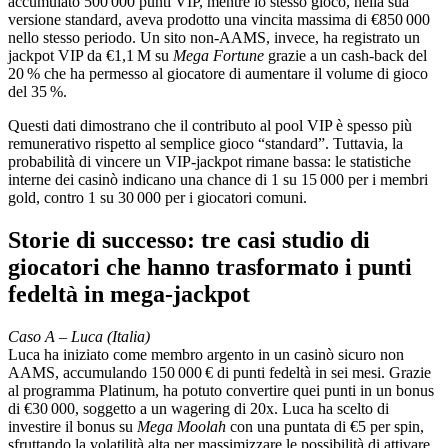
accumulato 500 000 punti VIP, mentre lo stesso gioco, nella sua
versione standard, aveva prodotto una vincita massima di €850 000
nello stesso periodo. Un sito non‑AAMS, invece, ha registrato un
jackpot VIP da €1,1 M su
Mega Fortune
grazie a un cash‑back del
20 % che ha permesso al giocatore di aumentare il volume di gioco
del 35 %.
Questi dati dimostrano che il contributo al pool VIP è spesso più
remunerativo rispetto al semplice gioco “standard”. Tuttavia, la
probabilità di vincere un VIP‑jackpot rimane bassa: le statistiche
interne dei casinò indicano una chance di 1 su 15 000 per i membri
gold, contro 1 su 30 000 per i giocatori comuni.
Storie di successo: tre casi studio di
giocatori che hanno trasformato i punti
fedeltà in mega‑jackpot
Caso A – Luca (Italia)
Luca ha iniziato come membro argento in un casinò sicuro non
AAMS, accumulando 150 000 € di punti fedeltà in sei mesi. Grazie
al programma Platinum, ha potuto convertire quei punti in un bonus
di €30 000, soggetto a un wagering di 20x. Luca ha scelto di
investire il bonus su
Mega Moolah
con una puntata di €5 per spin,
sfruttando la volatilità alta per massimizzare le possibilità di attivare