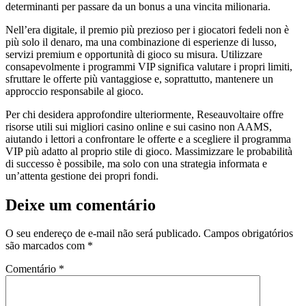
determinanti per passare da un bonus a una vincita milionaria.
Nell’era digitale, il premio più prezioso per i giocatori fedeli non è
più solo il denaro, ma una combinazione di esperienze di lusso,
servizi premium e opportunità di gioco su misura. Utilizzare
consapevolmente i programmi VIP significa valutare i propri limiti,
sfruttare le offerte più vantaggiose e, soprattutto, mantenere un
approccio responsabile al gioco.
Per chi desidera approfondire ulteriormente, Reseauvoltaire offre
risorse utili sui migliori casino online e sui casino non AAMS,
aiutando i lettori a confrontare le offerte e a scegliere il programma
VIP più adatto al proprio stile di gioco. Massimizzare le probabilità
di successo è possibile, ma solo con una strategia informata e
un’attenta gestione dei propri fondi.
Deixe um comentário
O seu endereço de e-mail não será publicado.
Campos obrigatórios
são marcados com
*
Comentário
*