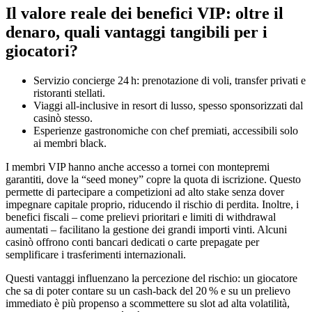
Il valore reale dei benefici VIP: oltre il
denaro, quali vantaggi tangibili per i
giocatori?
Servizio concierge 24 h: prenotazione di voli, transfer privati e
ristoranti stellati.
Viaggi all‑inclusive in resort di lusso, spesso sponsorizzati dal
casinò stesso.
Esperienze gastronomiche con chef premiati, accessibili solo
ai membri black.
I membri VIP hanno anche accesso a tornei con montepremi
garantiti, dove la “seed money” copre la quota di iscrizione. Questo
permette di partecipare a competizioni ad alto stake senza dover
impegnare capitale proprio, riducendo il rischio di perdita. Inoltre, i
benefici fiscali – come prelievi prioritari e limiti di withdrawal
aumentati – facilitano la gestione dei grandi importi vinti. Alcuni
casinò offrono conti bancari dedicati o carte prepagate per
semplificare i trasferimenti internazionali.
Questi vantaggi influenzano la percezione del rischio: un giocatore
che sa di poter contare su un cash‑back del 20 % e su un prelievo
immediato è più propenso a scommettere su slot ad alta volatilità,