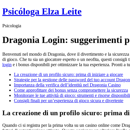
Skip
Psicóloga Elza Leite
to
content
Psicologia
Dragonia Login: suggerimenti per
Benvenuti nel mondo di Dragonia, dove il divertimento e la sicurezza si
di gioco. Che tu sia un giocatore esperto o un neofita, questi consigli 
login
e i bonus disponibili per ottimizzare la tua esperienza. Pronti a
La creazione di un profilo sicuro: prima di iniziare a giocare
Strategie per la gestione delle password del tuo account Dragon
Importanza della verifica dell’identità nel Dragonia Casino
Come approfittare dei bonus senza compromettere la sicurezza
Monitorare le tue attività di gioco: strumenti e risorse disponibil
Consigli finali per un’esperienza di gioco sicura e divertente
La creazione di un profilo sicuro: prima di
Quando ci si registra per la prima volta su un casino online come Drag