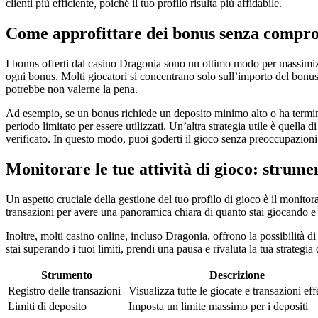
clienti più efficiente, poiché il tuo profilo risulta più affidabile.
Come approfittare dei bonus senza compro
I bonus offerti dal casino Dragonia sono un ottimo modo per massimizzar
ogni bonus. Molti giocatori si concentrano solo sull’importo del bonus,
potrebbe non valerne la pena.
Ad esempio, se un bonus richiede un deposito minimo alto o ha termini
periodo limitato per essere utilizzati. Un’altra strategia utile è quell
verificato. In questo modo, puoi goderti il gioco senza preoccupazioni
Monitorare le tue attività di gioco: strumen
Un aspetto cruciale della gestione del tuo profilo di gioco è il monitorag
transazioni per avere una panoramica chiara di quanto stai giocando e d
Inoltre, molti casino online, incluso Dragonia, offrono la possibilità d
stai superando i tuoi limiti, prendi una pausa e rivaluta la tua strateg
Strumento
Descrizione
Registro delle transazioni
Visualizza tutte le giocate e transazioni eff
Limiti di deposito
Imposta un limite massimo per i depositi