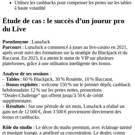
Utilisez les cashbacks pour compenser les pertes sur les tables
à haute volatilité
Étude de cas : le succès d’un joueur pro
du Live
Pseudonyme
: LunaJack
Parcours
: LunaJack a commencé à jouer au live‑casino en 2021,
après avoir suivi des formations sur la stratégie du Blackjack et du
Baccarat. En 2023, il a atteint le statut de VIP sur plusieurs
plateformes, grâce à une utilisation intelligente des bonus.
Analyse de ses sessions
:
–
Tables
: 60 % Blackjack, 30 % Roulette, 10 % Baccarat.
–
Bonus exploités
: welcome 150 % sur le premier dépôt, cashback
hebdomadaire 12 % sur les pertes nettes, promotions
“Dealer‑Challenge” qui offrent jusqu’à 50 € de crédit
supplémentaire.
–
Résultats
: Sur une période de six mois, LunaJack a réalisé un
gain net de 12 000 €, dont 3 500 € proviennent directement des
bonus et cashbacks.
Rôle du studio
: Le décor du studio premium, avec éclairage tamisé
et musique lounge, a amélioré sa concentration. Le dealer, connu