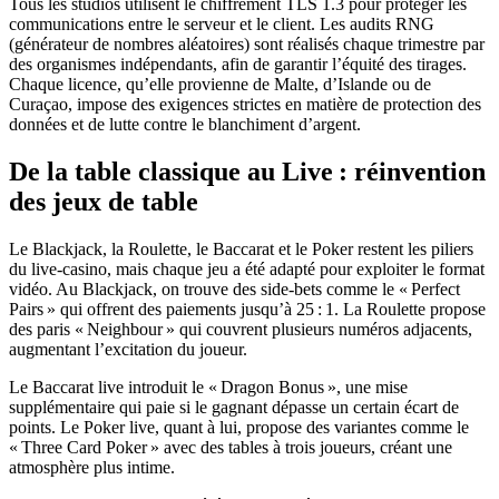
Tous les studios utilisent le chiffrement TLS 1.3 pour protéger les
communications entre le serveur et le client. Les audits RNG
(générateur de nombres aléatoires) sont réalisés chaque trimestre par
des organismes indépendants, afin de garantir l’équité des tirages.
Chaque licence, qu’elle provienne de Malte, d’Islande ou de
Curaçao, impose des exigences strictes en matière de protection des
données et de lutte contre le blanchiment d’argent.
De la table classique au Live : réinvention
des jeux de table
Le Blackjack, la Roulette, le Baccarat et le Poker restent les piliers
du live‑casino, mais chaque jeu a été adapté pour exploiter le format
vidéo. Au Blackjack, on trouve des side‑bets comme le « Perfect
Pairs » qui offrent des paiements jusqu’à 25 : 1. La Roulette propose
des paris « Neighbour » qui couvrent plusieurs numéros adjacents,
augmentant l’excitation du joueur.
Le Baccarat live introduit le « Dragon Bonus », une mise
supplémentaire qui paie si le gagnant dépasse un certain écart de
points. Le Poker live, quant à lui, propose des variantes comme le
« Three Card Poker » avec des tables à trois joueurs, créant une
atmosphère plus intime.