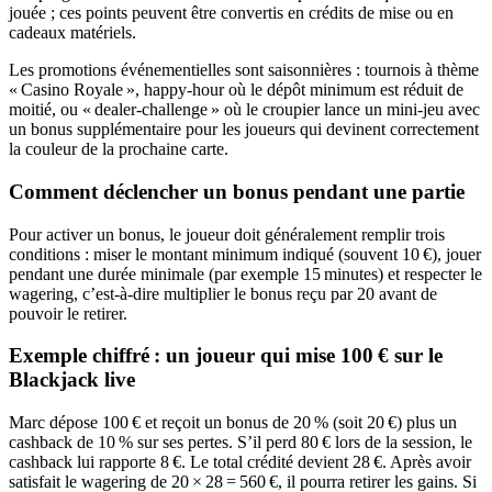
jouée ; ces points peuvent être convertis en crédits de mise ou en
cadeaux matériels.
Les promotions événementielles sont saisonnières : tournois à thème
« Casino Royale », happy‑hour où le dépôt minimum est réduit de
moitié, ou « dealer‑challenge » où le croupier lance un mini‑jeu avec
un bonus supplémentaire pour les joueurs qui devinent correctement
la couleur de la prochaine carte.
Comment déclencher un bonus pendant une partie
Pour activer un bonus, le joueur doit généralement remplir trois
conditions : miser le montant minimum indiqué (souvent 10 €), jouer
pendant une durée minimale (par exemple 15 minutes) et respecter le
wagering, c’est‑à‑dire multiplier le bonus reçu par 20 avant de
pouvoir le retirer.
Exemple chiffré : un joueur qui mise 100 € sur le
Blackjack live
Marc dépose 100 € et reçoit un bonus de 20 % (soit 20 €) plus un
cashback de 10 % sur ses pertes. S’il perd 80 € lors de la session, le
cashback lui rapporte 8 €. Le total crédité devient 28 €. Après avoir
satisfait le wagering de 20 × 28 = 560 €, il pourra retirer les gains. Si