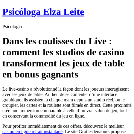
Skip
Psicóloga Elza Leite
to
content
Psicologia
Dans les coulisses du Live :
comment les studios de casino
transforment les jeux de table
en bonus gagnants
Le live‑casino a révolutionné la façon dont les joueurs interagissent
avec les jeux de table. Au lieu de se contenter d’une interface
graphique, ils assistent à chaque main depuis un studio réel, où le
croupier, les cartes et la roulette sont filmés en direct. Cette proximité
crée une immersion comparable à celle d’un vrai salon de jeu, tout
en conservant la commodité du jeu en ligne.
Pour profiter immédiatement de ces offres, découvrez le meilleur
casino en ligne retrait instantané
. Le site Grottesdenaours propose