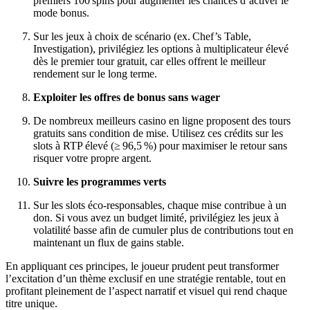
premiers 100 spins pour augmenter les chances d’activer le
mode bonus.
Sur les jeux à choix de scénario (ex. Chef’s Table,
Investigation), privilégiez les options à multiplicateur élevé
dès le premier tour gratuit, car elles offrent le meilleur
rendement sur le long terme.
Exploiter les offres de bonus sans wager
De nombreux meilleurs casino en ligne proposent des tours
gratuits sans condition de mise. Utilisez ces crédits sur les
slots à RTP élevé (≥ 96,5 %) pour maximiser le retour sans
risquer votre propre argent.
Suivre les programmes verts
Sur les slots éco‑responsables, chaque mise contribue à un
don. Si vous avez un budget limité, privilégiez les jeux à
volatilité basse afin de cumuler plus de contributions tout en
maintenant un flux de gains stable.
En appliquant ces principes, le joueur prudent peut transformer
l’excitation d’un thème exclusif en une stratégie rentable, tout en
profitant pleinement de l’aspect narratif et visuel qui rend chaque
titre unique.