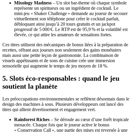
Mixology Madness
– Un slot bar‑theme où chaque symbole
représente un spiritueux ou un ingrédient de cocktail. Le
mini‑jeu « Shaker Challenge » demande au joueur de secouer
virtuellement son téléphone pour créer le cocktail parfait,
débloquant ainsi jusqu’à 20 tours gratuits et un jackpot
progressif de 5 000 €. Le RTP est de 95,9 % et la volatilité est
élevée, ce qui attire les amateurs de sensations fortes.
Ces titres utilisent des mécaniques de bonus liées à la préparation de
recettes, offrant aux joueurs non seulement des gains monétaires
mais aussi une petite leçon de gastronomie. La combinaison de
visuels appétissants et de sons de cuisine crée une immersion
sensorielle qui augmente le temps de jeu moyen de 18 %.
5. Slots éco‑responsables : quand le jeu
soutient la planète
Les préoccupations environnementales se reflètent désormais dans le
design des machines à sous. Plusieurs développeurs ont lancé des
titres qui allient divertissement et engagement vert.
Rainforest Riches
– Se déroule au cœur d’une forêt tropicale
menacée. Chaque fois que le joueur active le bonus
« Conservation Call », une partie des mises est reversée à une