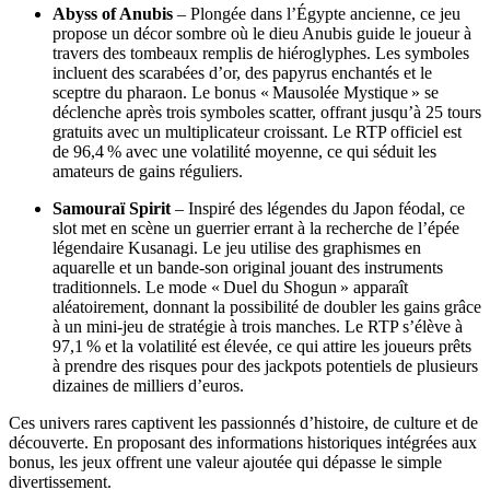
Abyss of Anubis
– Plongée dans l’Égypte ancienne, ce jeu
propose un décor sombre où le dieu Anubis guide le joueur à
travers des tombeaux remplis de hiéroglyphes. Les symboles
incluent des scarabées d’or, des papyrus enchantés et le
sceptre du pharaon. Le bonus « Mausolée Mystique » se
déclenche après trois symboles scatter, offrant jusqu’à 25 tours
gratuits avec un multiplicateur croissant. Le RTP officiel est
de 96,4 % avec une volatilité moyenne, ce qui séduit les
amateurs de gains réguliers.
Samouraï Spirit
– Inspiré des légendes du Japon féodal, ce
slot met en scène un guerrier errant à la recherche de l’épée
légendaire Kusanagi. Le jeu utilise des graphismes en
aquarelle et un bande‑son original jouant des instruments
traditionnels. Le mode « Duel du Shogun » apparaît
aléatoirement, donnant la possibilité de doubler les gains grâce
à un mini‑jeu de stratégie à trois manches. Le RTP s’élève à
97,1 % et la volatilité est élevée, ce qui attire les joueurs prêts
à prendre des risques pour des jackpots potentiels de plusieurs
dizaines de milliers d’euros.
Ces univers rares captivent les passionnés d’histoire, de culture et de
découverte. En proposant des informations historiques intégrées aux
bonus, les jeux offrent une valeur ajoutée qui dépasse le simple
divertissement.