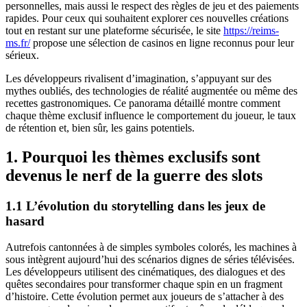
personnelles, mais aussi le respect des règles de jeu et des paiements
rapides. Pour ceux qui souhaitent explorer ces nouvelles créations
tout en restant sur une plateforme sécurisée, le site
https://reims-
ms.fr/
propose une sélection de casinos en ligne reconnus pour leur
sérieux.
Les développeurs rivalisent d’imagination, s’appuyant sur des
mythes oubliés, des technologies de réalité augmentée ou même des
recettes gastronomiques. Ce panorama détaillé montre comment
chaque thème exclusif influence le comportement du joueur, le taux
de rétention et, bien sûr, les gains potentiels.
1. Pourquoi les thèmes exclusifs sont
devenus le nerf de la guerre des slots
1.1 L’évolution du storytelling dans les jeux de
hasard
Autrefois cantonnées à de simples symboles colorés, les machines à
sous intègrent aujourd’hui des scénarios dignes de séries télévisées.
Les développeurs utilisent des cinématiques, des dialogues et des
quêtes secondaires pour transformer chaque spin en un fragment
d’histoire. Cette évolution permet aux joueurs de s’attacher à des