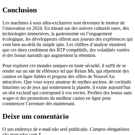
Conclusion
Les machines à sous ultra‑exclusives sont devenues le moteur de
l’innovation en 2024. En misant sur des univers culturels rares, des
technologies immersives, la gastronomie ou l’engagement
écologique, les développeurs offrent aux joueurs des expériences qui
vont bien au‑delà du simple spin. Les chiffres d’analyse montrent
que ces titres combinent des RTP compétitifs, des volatilités variées
et des bonus narratifs qui augmentent la rétention.
Pour explorer ces mondes uniques en toute sécurité, il suffit de se
rendre sur un site de référence tel que Reims Ms, qui répertorie des
casinos en ligne fiables et propose des offres de Nouvel An
attractives. Que vous soyez amateur de mythes anciens, de cocktails
futuristes ou de jeux qui soutiennent la planète, il existe aujourd’hui
un slot exclusif qui correspond à vos envies. Profitez des bonus sans
wager et des promotions du meilleur casino en ligne pour
commencer l’aventure dès maintenant.
Deixe um comentário
O seu endereço de e-mail não será publicado.
Campos obrigatórios
são marcados com
*