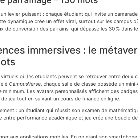
e parrainage – 130 mots
levier puissant : chaque étudiant qui invite un camarade re
te dynamique crée un effet viral, surtout sur les campus o
x de conversion des parrains, qui dépasse les 30 % dans les
iences immersives : le métave
mots
virtuels où les étudiants peuvent se retrouver entre deux 
pelé
CampusVerse
, chaque salle de classe possède un mini‑
e minimum. Les avatars personnalisés affichent des badges
e jeu tout en suivant un cours de finance en ligne.
ment : un étudiant qui réussit son examen de mathématiques
ie entre performance académique et jeu crée une boucle de
grer aux applications mobiles. En pointant son smartphone