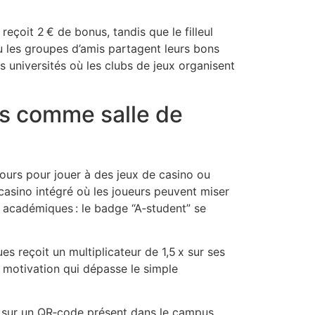
çoit 2 € de bonus, tandis que le filleul
ù les groupes d’amis partagent leurs bons
 universités où les clubs de jeux organisent
rs comme salle de
cours pour jouer à des jeux de casino ou
casino intégré où les joueurs peuvent miser
 académiques : le badge “A‑student” se
 reçoit un multiplicateur de 1,5 x sur ses
 motivation qui dépasse le simple
 sur un QR‑code présent dans le campus,