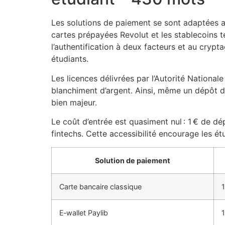
Les solutions de paiement se sont adaptées a
cartes prépayées Revolut et les stablecoins t
l’authentification à deux facteurs et au crypta
étudiants.
Les licences délivrées par l’Autorité Nationa
blanchiment d’argent. Ainsi, même un dépôt de 
bien majeur.
Le coût d’entrée est quasiment nul : 1 € de dé
fintechs. Cette accessibilité encourage les 
Solution de paiement
Carte bancaire classique
E‑wallet Paylib
1