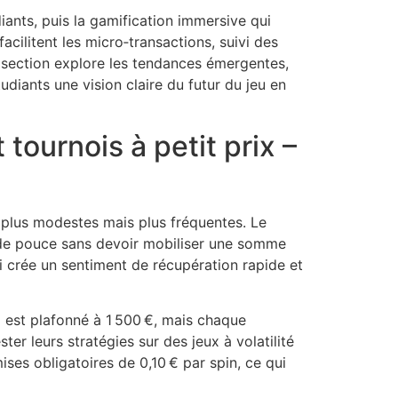
iants, puis la gamification immersive qui
cilitent les micro‑transactions, suivi des
 section explore les tendances émergentes,
diants une vision claire du futur du jeu en
tournois à petit prix –
 plus modestes mais plus fréquentes. Le
p de pouce sans devoir mobiliser une somme
i crée un sentiment de récupération rapide et
l est plafonné à 1 500 €, mais chaque
ter leurs stratégies sur des jeux à volatilité
ses obligatoires de 0,10 € par spin, ce qui