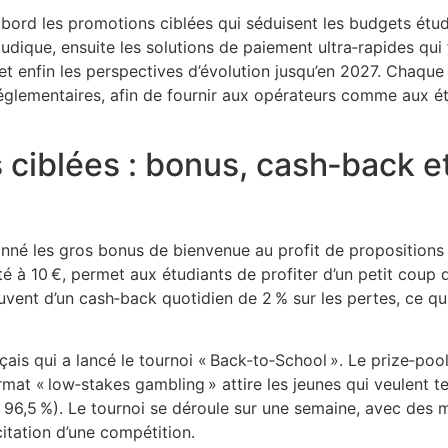
abord les promotions ciblées qui séduisent les budgets étud
ique, ensuite les solutions de paiement ultra‑rapides qui fa
t enfin les perspectives d’évolution jusqu’en 2027. Chaque
réglementaires, afin de fournir aux opérateurs comme aux étu
ciblées : bonus, cash‑back et 
nné les gros bonus de bienvenue au profit de propositions
té à 10 €, permet aux étudiants de profiter d’un petit cou
vent d’un cash‑back quotidien de 2 % sur les pertes, ce qu
ais qui a lancé le tournoi « Back‑to‑School ». Le prize‑poo
mat « low‑stakes gambling » attire les jeunes qui veulent tes
96,5 %). Le tournoi se déroule sur une semaine, avec des mi
citation d’une compétition.