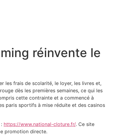
aming réinvente le
frais de scolarité, le loyer, les livres et,
rouge dès les premières semaines, ce qui les
 compris cette contrainte et a commencé à
 paris sportifs à mise réduite et des casinos
 :
https://www.national-cloture.fr/
. Ce site
de promotion directe.