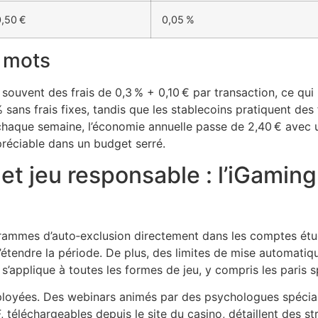
0,50 €
0,05 %
5 mots
souvent des frais de 0,3 % + 0,10 € par transaction, ce qui 
% sans frais fixes, tandis que les stablecoins pratiquent des
chaque semaine, l’économie annuelle passe de 2,40 € avec 
préciable dans un budget serré.
 et jeu responsable : l’iGamin
rammes d’auto‑exclusion directement dans les comptes étud
d’étendre la période. De plus, des limites de mise automat
s’applique à toutes les formes de jeu, y compris les paris s
ployées. Des webinars animés par des psychologues spécial
, téléchargeables depuis le site du casino, détaillent des