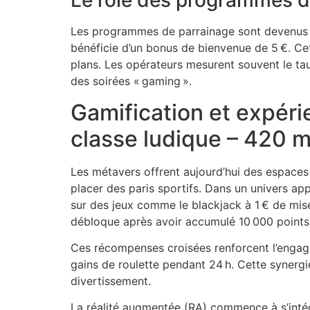
Le rôle des programmes d
Les programmes de parrainage sont devenus un 
bénéficie d’un bonus de bienvenue de 5 €. Cet
plans. Les opérateurs mesurent souvent le tau
des soirées « gaming ».
Gamification et expér
classe ludique – 420 
Les métavers offrent aujourd’hui des espaces 
placer des paris sportifs. Dans un univers ap
sur des jeux comme le blackjack à 1 € de mis
débloque après avoir accumulé 10 000 points d
Ces récompenses croisées renforcent l’engage
gains de roulette pendant 24 h. Cette synerg
divertissement.
La réalité augmentée (RA) commence à s’inté