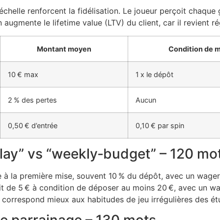
chelle renforcent la fidélisation. Le joueur perçoit chaqu
augmente le lifetime value (LTV) du client, car il revient 
Montant moyen
Condition de m
10 € max
1 x le dépôt
2 % des pertes
Aucun
0,50 € d’entrée
0,10 € par spin
lay” vs “weekly‑budget” – 120 mo
à la première mise, souvent 10 % du dépôt, avec un wageri
t de 5 € à condition de déposer au moins 20 €, avec un wag
i correspond mieux aux habitudes de jeu irrégulières des ét