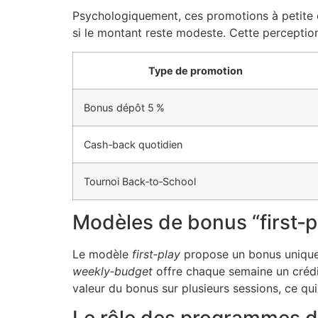
Psychologiquement, ces promotions à petite é
si le montant reste modeste. Cette perception 
Type de promotion
Bonus dépôt 5 %
Cash‑back quotidien
Tournoi Back‑to‑School
Modèles de bonus “first‑p
Le modèle
first‑play
propose un bonus unique 
weekly‑budget
offre chaque semaine un crédi
valeur du bonus sur plusieurs sessions, ce qu