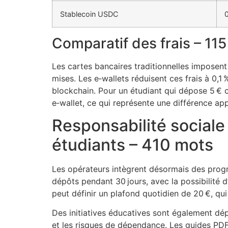
Stablecoin USDC
Comparatif des frais – 11
Les cartes bancaires traditionnelles imposent 
mises. Les e‑wallets réduisent ces frais à 0,1 
blockchain. Pour un étudiant qui dépose 5 € 
e‑wallet, ce qui représente une différence ap
Responsabilité sociale
étudiants – 410 mots
Les opérateurs intègrent désormais des prog
dépôts pendant 30 jours, avec la possibilité 
peut définir un plafond quotidien de 20 €, qui 
Des initiatives éducatives sont également dé
et les risques de dépendance. Les guides PDF