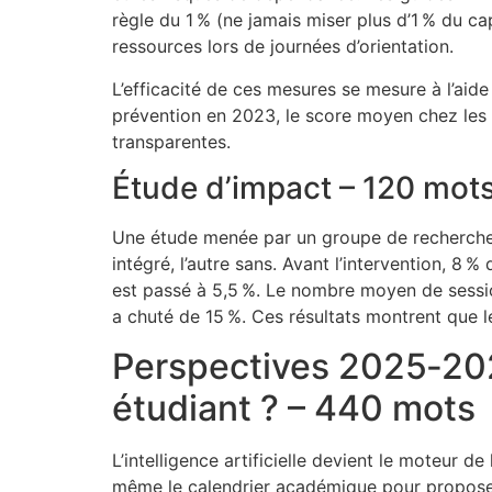
règle du 1 % (ne jamais miser plus d’1 % du ca
ressources lors de journées d’orientation.
L’efficacité de ces mesures se mesure à l’aid
prévention en 2023, le score moyen chez les 
transparentes.
Étude d’impact – 120 mot
Une étude menée par un groupe de recherche 
intégré, l’autre sans. Avant l’intervention, 8
est passé à 5,5 %. Le nombre moyen de sessi
a chuté de 15 %. Ces résultats montrent que 
Perspectives 2025‑2027
étudiant ? – 440 mots
L’intelligence artificielle devient le moteur d
même le calendrier académique pour proposer 