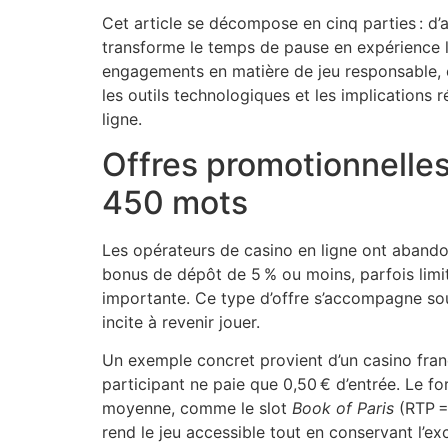
Cet article se décompose en cinq parties : d’
transforme le temps de pause en expérience lud
engagements en matière de jeu responsable, e
les outils technologiques et les implications 
ligne.
Offres promotionnelles 
450 mots
Les opérateurs de casino en ligne ont abando
bonus de dépôt de 5 % ou moins, parfois limi
importante. Ce type d’offre s’accompagne sou
incite à revenir jouer.
Un exemple concret provient d’un casino franç
participant ne paie que 0,50 € d’entrée. Le for
moyenne, comme le slot
Book of Paris
(RTP = 
rend le jeu accessible tout en conservant l’ex