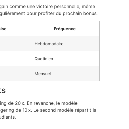
e gain comme une victoire personnelle, même
régulièrement pour profiter du prochain bonus.
ise
Fréquence
Hebdomadaire
Quotidien
Mensuel
ts
ng de 20 x. En revanche, le modèle
ering de 10 x. Le second modèle répartit la
udiants.