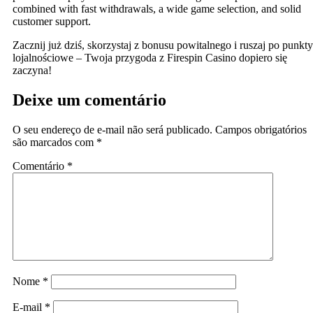
combined with fast withdrawals, a wide game selection, and solid
customer support.
Zacznij już dziś, skorzystaj z bonusu powitalnego i ruszaj po punkty
lojalnościowe – Twoja przygoda z Firespin Casino dopiero się
zaczyna!
Deixe um comentário
O seu endereço de e-mail não será publicado.
Campos obrigatórios
são marcados com
*
Comentário
*
Nome
*
E-mail
*