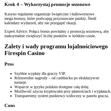
Krok 4 – Wykorzystaj promocje sezonowe
Kasyno regularnie organizuje świąteczne i halloweenowe
mega‑bonusy, które podwajają przyznawane punkty. Śledź
kalendarz wydarzeń, aby nie przegapić okazji.
Expert Advice: Połącz bonus powitalny z promocją sezonową, aby
maksymalnie zwiększyć liczbę punktów w krótkim czasie.
Zalety i wady programu lojalnościowego
Firespin Casino
Pros
Szybkie wypłaty dla graczy VIP.
Różnorodne nagrody – od cashbacku po ekskluzywne
turnieje.
Wsparcie w języku polskim dostępne całą dobę.
Możliwość użycia kryptowalut przy płatnościach i wypłatach.
Transparentny system punktowy widoczny w panelu gracza.
Cons