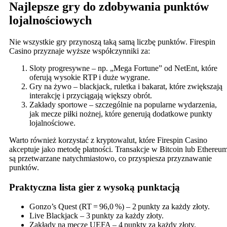
Najlepsze gry do zdobywania punktów
lojalnościowych
Nie wszystkie gry przynoszą taką samą liczbę punktów. Firespin
Casino przyznaje wyższe współczynniki za:
Sloty progresywne – np. „Mega Fortune” od NetEnt, które
oferują wysokie RTP i duże wygrane.
Gry na żywo – blackjack, ruletka i bakarat, które zwiększają
interakcję i przyciągają większy obrót.
Zakłady sportowe – szczególnie na popularne wydarzenia,
jak mecze piłki nożnej, które generują dodatkowe punkty
lojalnościowe.
Warto również korzystać z kryptowalut, które Firespin Casino
akceptuje jako metodę płatności. Transakcje w Bitcoin lub Ethereu
są przetwarzane natychmiastowo, co przyspiesza przyznawanie
punktów.
Praktyczna lista gier z wysoką punktacją
Gonzo’s Quest (RT = 96,0 %) – 2 punkty za każdy złoty.
Live Blackjack – 3 punkty za każdy złoty.
Zakłady na mecze UEFA – 4 punkty za każdy złoty.