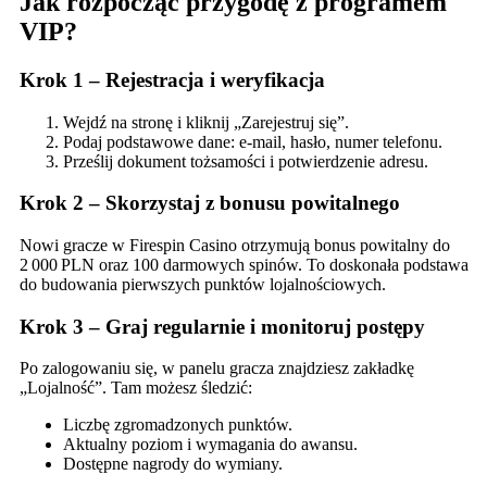
Jak rozpocząć przygodę z programem
VIP?
Krok 1 – Rejestracja i weryfikacja
Wejdź na stronę i kliknij „Zarejestruj się”.
Podaj podstawowe dane: e‑mail, hasło, numer telefonu.
Prześlij dokument tożsamości i potwierdzenie adresu.
Krok 2 – Skorzystaj z bonusu powitalnego
Nowi gracze w Firespin Casino otrzymują bonus powitalny do
2 000 PLN oraz 100 darmowych spinów. To doskonała podstawa
do budowania pierwszych punktów lojalnościowych.
Krok 3 – Graj regularnie i monitoruj postępy
Po zalogowaniu się, w panelu gracza znajdziesz zakładkę
„Lojalność”. Tam możesz śledzić:
Liczbę zgromadzonych punktów.
Aktualny poziom i wymagania do awansu.
Dostępne nagrody do wymiany.