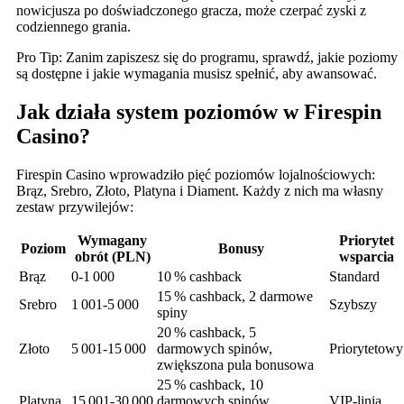
nowicjusza po doświadczonego gracza, może czerpać zyski z
codziennego grania.
Pro Tip: Zanim zapiszesz się do programu, sprawdź, jakie poziomy
są dostępne i jakie wymagania musisz spełnić, aby awansować.
Jak działa system poziomów w Firespin
Casino?
Firespin Casino wprowadziło pięć poziomów lojalnościowych:
Brąz, Srebro, Złoto, Platyna i Diament. Każdy z nich ma własny
zestaw przywilejów:
Wymagany
Priorytet
Poziom
Bonusy
obrót (PLN)
wsparcia
Brąz
0‑1 000
10 % cashback
Standard
15 % cashback, 2 darmowe
Srebro
1 001‑5 000
Szybszy
spiny
20 % cashback, 5
Złoto
5 001‑15 000
darmowych spinów,
Priorytetowy
zwiększona pula bonusowa
25 % cashback, 10
Platyna
15 001‑30 000
darmowych spinów,
VIP‑linia