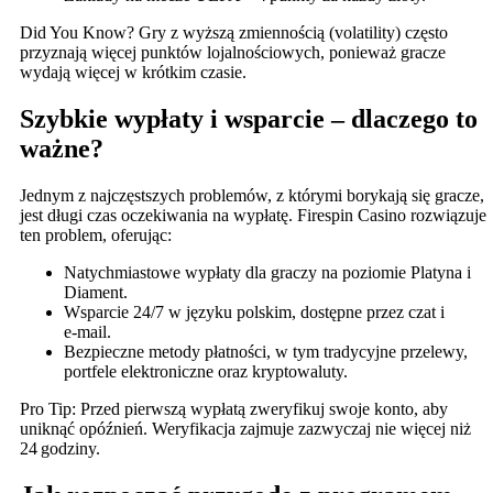
Did You Know? Gry z wyższą zmiennością (volatility) często
przyznają więcej punktów lojalnościowych, ponieważ gracze
wydają więcej w krótkim czasie.
Szybkie wypłaty i wsparcie – dlaczego to
ważne?
Jednym z najczęstszych problemów, z którymi borykają się gracze,
jest długi czas oczekiwania na wypłatę. Firespin Casino rozwiązuje
ten problem, oferując:
Natychmiastowe wypłaty dla graczy na poziomie Platyna i
Diament.
Wsparcie 24/7 w języku polskim, dostępne przez czat i
e‑mail.
Bezpieczne metody płatności, w tym tradycyjne przelewy,
portfele elektroniczne oraz kryptowaluty.
Pro Tip: Przed pierwszą wypłatą zweryfikuj swoje konto, aby
uniknąć opóźnień. Weryfikacja zajmuje zazwyczaj nie więcej niż
24 godziny.