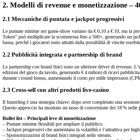
2. Modelli di revenue e monetizzazione – 4
2.1 Meccaniche di puntata e jackpot progressivi
Le puntate minime nei game‑show variano da € 0,10 a € 10, ma la pre
Token” può moltiplicare la scommessa fino a 500×, generando un jackp
bassa, perché i giocatori sono attratti dalla possibilità di vincite esorbi
2.2 Pubblicità integrata e partnership di brand
Le partnership con brand fisici sono un ulteriore driver di revenue. L’
edizioni del gioco da tavolo, generando € 4 milioni di ricavi pubblici
durante i round bonus, aumentando il costo per mille impression (CPM
2.3 Cross‑sell con altri prodotti live‑casino
Il funneling è una strategia chiave: dopo aver completato una sessione
Questo approccio ha mostrato un tasso di conversione del 18 % nelle pi
Bullet list – Principali leve di monetizzazione
– Puntate minime flessibili per ampliare il pubblico.
– Jackpot progressivi che aumentano la volatilità e l’attrattiva per high‑
– Sponsorizzazioni di brand fisici integrati nello stream.