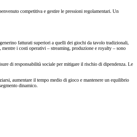
 benvenuto competitiva e gestire le pressioni regolamentari. Un
no fatturati superiori a quelli dei giochi da tavolo tradizionali,
l, mentre i costi operativi – streaming, produzione e royalty – sono
e di responsabilità sociale per mitigare il rischio di dipendenza. Le
enziarsi, aumentare il tempo medio di gioco e mantenere un equilibrio
to segmento dinamico.