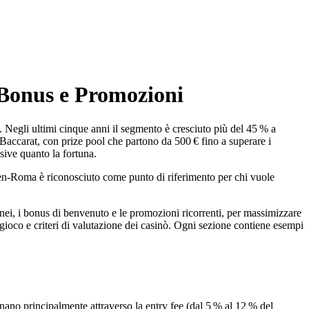
n Bonus e Promozioni
. Negli ultimi cinque anni il segmento è cresciuto più del 45 % a
di Baccarat, con prize pool che partono da 500 € fino a superare i
sive quanto la fortuna.
en‑Roma è riconosciuto come punto di riferimento per chi vuole
tornei, i bonus di benvenuto e le promozioni ricorrenti, per massimizzare
 gioco e criteri di valutazione dei casinò. Ogni sezione contiene esempi
nano principalmente attraverso la entry fee (dal 5 % al 12 % del