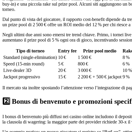
buy‑in) e una piccola rake sul prize pool. Alcuni siti aggiungono un 
torneo.
Dal punto di vista del giocatore, il rapporto cost‑benefit dipende da tre
un prize pool di 2 500 € offre un ROI medio del 12 % per chi riesce a 
Negli ultimi due anni sono emersi tre trend chiave. Primo, i tornei liv
aumentano il prize pool di 5 % ogni ora di gioco, incentivando session
Tipo di torneo
Entry fee
Prize pool medio
Rak
Standard (single‑elimination)
10 €
1 500 €
8 %
Speed (15‑min round)
5 €
800 €
6 %
Live‑dealer 3D
20 €
3 000 €
10 %
Jackpot progressivo
15 €
2 200 € + 500 € jackpot
9 %
Il mercato sta inoltre spostando l’attenzione verso l’integrazione di pa
2️⃣ Bonus di benvenuto e promozioni specifi
I bonus di benvenuto più diffusi nei casino online includono il deposit 
la clausola di wagering: la maggior parte dei provider richiede 30‑x il 
Un esempio pratico: un nuovo giocatore si registra su “BetLux”, ott