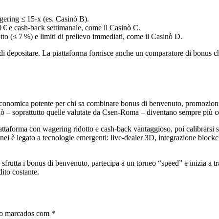
gering ≤ 15‑x (es. Casinò B).
0 € e cash‑back settimanale, come il Casinò C.
tto (≤ 7 %) e limiti di prelievo immediati, come il Casinò D.
 di depositare. La piattaforma fornisce anche un comparatore di bonus che
conomica potente per chi sa combinare bonus di benvenuto, promozioni s
inò – soprattutto quelle valutate da Csen‑Roma – diventano sempre più c
 piattaforma con wagering ridotto e cash‑back vantaggioso, poi calibrarsi 
 tornei è legato a tecnologie emergenti: live‑dealer 3D, integrazione blo
rutta i bonus di benvenuto, partecipa a un torneo “speed” e inizia a tracci
ito costante.
ão marcados com
*