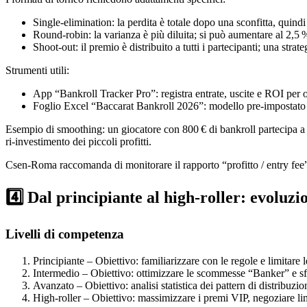
Single‑elimination: la perdita è totale dopo una sconfitta, quindi
Round‑robin: la varianza è più diluita; si può aumentare al 2,
Shoot‑out: il premio è distribuito a tutti i partecipanti; una stra
Strumenti utili:
App “Bankroll Tracker Pro”: registra entrate, uscite e ROI per 
Foglio Excel “Baccarat Bankroll 2026”: modello pre‑impostato con
Esempio di smoothing: un giocatore con 800 € di bankroll partecipa a to
ri‑investimento dei piccoli profitti.
Csen‑Roma raccomanda di monitorare il rapporto “profitto / entry fee” 
4️⃣ Dal principiante al high‑roller: evoluzio
Livelli di competenza
Principiante – Obiettivo: familiarizzare con le regole e limitare l
Intermedio – Obiettivo: ottimizzare le scommesse “Banker” e sf
Avanzato – Obiettivo: analisi statistica dei pattern di distribuzio
High‑roller – Obiettivo: massimizzare i premi VIP, negoziare limi