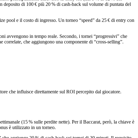
un deposito di 100 € più 20 % di cash‑back sul volume di puntata del
 prize pool e il costo di ingresso. Un torneo “speed” da 25 € di entry con
isioni avvengono in tempo reale. Secondo, i tornei “progressivi” che
hine correlate, che aggiungono una componente di “cross‑selling”.
attore che influisce direttamente sul ROI percepito dal giocatore.
ettimanale (15 % sulle perdite nette). Per il Baccarat, però, la chiave è
nus è utilizzato in un torneo.
e aggiunge 20 % di cash‑back sui tornei di 30 minuti. Il requisito