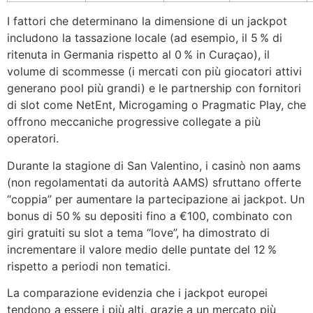
I fattori che determinano la dimensione di un jackpot
includono la tassazione locale (ad esempio, il 5 % di
ritenuta in Germania rispetto al 0 % in Curaçao), il
volume di scommesse (i mercati con più giocatori attivi
generano pool più grandi) e le partnership con fornitori
di slot come NetEnt, Microgaming o Pragmatic Play, che
offrono meccaniche progressive collegate a più
operatori.
Durante la stagione di San Valentino, i casinò non aams
(non regolamentati da autorità AAMS) sfruttano offerte
“coppia” per aumentare la partecipazione ai jackpot. Un
bonus di 50 % su depositi fino a €100, combinato con
giri gratuiti su slot a tema “love”, ha dimostrato di
incrementare il valore medio delle puntate del 12 %
rispetto a periodi non tematici.
La comparazione evidenzia che i jackpot europei
tendono a essere i più alti, grazie a un mercato più