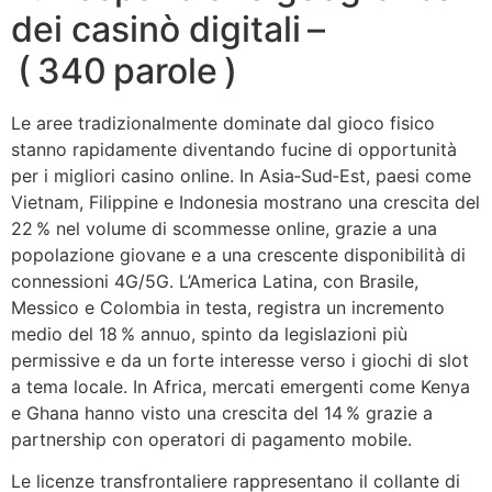
dei casinò digitali –
( 340 parole )
Le aree tradizionalmente dominate dal gioco fisico
stanno rapidamente diventando fucine di opportunità
per i migliori casino online. In Asia‑Sud‑Est, paesi come
Vietnam, Filippine e Indonesia mostrano una crescita del
22 % nel volume di scommesse online, grazie a una
popolazione giovane e a una crescente disponibilità di
connessioni 4G/5G. L’America Latina, con Brasile,
Messico e Colombia in testa, registra un incremento
medio del 18 % annuo, spinto da legislazioni più
permissive e da un forte interesse verso i giochi di slot
a tema locale. In Africa, mercati emergenti come Kenya
e Ghana hanno visto una crescita del 14 % grazie a
partnership con operatori di pagamento mobile.
Le licenze transfrontaliere rappresentano il collante di