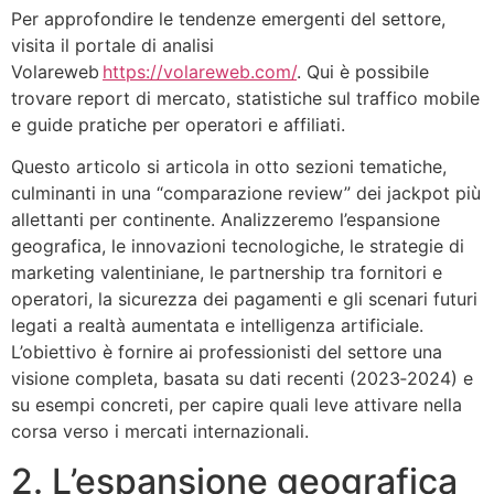
Per approfondire le tendenze emergenti del settore,
visita il portale di analisi
Volareweb
https://volareweb.com/
. Qui è possibile
trovare report di mercato, statistiche sul traffico mobile
e guide pratiche per operatori e affiliati.
Questo articolo si articola in otto sezioni tematiche,
culminanti in una “comparazione review” dei jackpot più
allettanti per continente. Analizzeremo l’espansione
geografica, le innovazioni tecnologiche, le strategie di
marketing valentiniane, le partnership tra fornitori e
operatori, la sicurezza dei pagamenti e gli scenari futuri
legati a realtà aumentata e intelligenza artificiale.
L’obiettivo è fornire ai professionisti del settore una
visione completa, basata su dati recenti (2023‑2024) e
su esempi concreti, per capire quali leve attivare nella
corsa verso i mercati internazionali.
2. L’espansione geografica