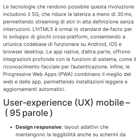
Le tecnologie che rendono possibile questa rivoluzione
includono il 5G, che riduce la latenza a meno di 30 ms,
permettendo streaming di slot in alta definizione senza
interruzioni. L’HTML5 è ormai lo standard de‑facto per
lo sviluppo di giochi cross‑platform, consentendo a
un’unica codebase di funzionare su Android, iOS e
browser desktop. Le app native, d’altra parte, offrono
integrazioni profonde con le funzioni di sistema, come il
riconoscimento facciale per l’autenticazione. Infine, le
Progressive Web Apps (PWA) combinano il meglio del
web e delle app, permettendo installazioni leggere e
aggiornamenti automatici.
User‑experience (UX) mobile –
( 95 parole )
Design responsive
: layout adattivi che
mantengono la leggibilità anche su schermi da