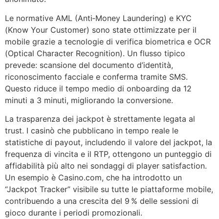
Le normative AML (Anti‑Money Laundering) e KYC
(Know Your Customer) sono state ottimizzate per il
mobile grazie a tecnologie di verifica biometrica e OCR
(Optical Character Recognition). Un flusso tipico
prevede: scansione del documento d’identità,
riconoscimento facciale e conferma tramite SMS.
Questo riduce il tempo medio di onboarding da 12
minuti a 3 minuti, migliorando la conversione.
La trasparenza dei jackpot è strettamente legata al
trust. I casinò che pubblicano in tempo reale le
statistiche di payout, includendo il valore del jackpot, la
frequenza di vincita e il RTP, ottengono un punteggio di
affidabilità più alto nei sondaggi di player satisfaction.
Un esempio è Casino.com, che ha introdotto un
“Jackpot Tracker” visibile su tutte le piattaforme mobile,
contribuendo a una crescita del 9 % delle sessioni di
gioco durante i periodi promozionali.