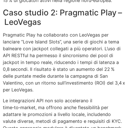
15 % di giocatori attivi nella regione nord‑europea.
Caso studio 2: Pragmatic Play –
LeoVegas
Pragmatic Play ha collaborato con LeoVegas per
lanciare “Love Island Slots”, una serie di giochi a tema
balneare con jackpot collegati a più operatori. L’uso di
API RESTful ha permesso il sincronismo dei pool di
jackpot in tempo reale, riducendo i tempi di latenza a
0,8 secondi. Il risultato è stato un aumento del 22 %
delle puntate medie durante la campagna di San
Valentino, con un ritorno sull’investimento (ROI) del 3,4 x
per LeoVegas.
Le integrazioni API non solo accelerano il
time‑to‑market, ma offrono anche flessibilità per
adattare le promozioni a livello locale, includendo
valute diverse, metodi di pagamento e requisiti di KYC.