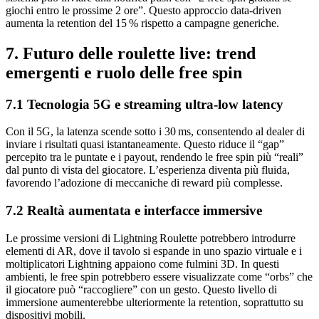
giochi entro le prossime 2 ore”. Questo approccio data‑driven
aumenta la retention del 15 % rispetto a campagne generiche.
7. Futuro delle roulette live: trend
emergenti e ruolo delle free spin
7.1 Tecnologia 5G e streaming ultra‑low latency
Con il 5G, la latenza scende sotto i 30 ms, consentendo al dealer di
inviare i risultati quasi istantaneamente. Questo riduce il “gap”
percepito tra le puntate e i payout, rendendo le free spin più “reali”
dal punto di vista del giocatore. L’esperienza diventa più fluida,
favorendo l’adozione di meccaniche di reward più complesse.
7.2 Realtà aumentata e interfacce immersive
Le prossime versioni di Lightning Roulette potrebbero introdurre
elementi di AR, dove il tavolo si espande in uno spazio virtuale e i
moltiplicatori Lightning appaiono come fulmini 3D. In questi
ambienti, le free spin potrebbero essere visualizzate come “orbs” che
il giocatore può “raccogliere” con un gesto. Questo livello di
immersione aumenterebbe ulteriormente la retention, soprattutto su
dispositivi mobili.