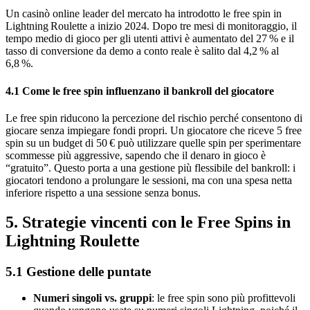
Un casinò online leader del mercato ha introdotto le free spin in
Lightning Roulette a inizio 2024. Dopo tre mesi di monitoraggio, il
tempo medio di gioco per gli utenti attivi è aumentato del 27 % e il
tasso di conversione da demo a conto reale è salito dal 4,2 % al
6,8 %.
4.1 Come le free spin influenzano il bankroll del giocatore
Le free spin riducono la percezione del rischio perché consentono di
giocare senza impiegare fondi propri. Un giocatore che riceve 5 free
spin su un budget di 50 € può utilizzare quelle spin per sperimentare
scommesse più aggressive, sapendo che il denaro in gioco è
“gratuito”. Questo porta a una gestione più flessibile del bankroll: i
giocatori tendono a prolungare le sessioni, ma con una spesa netta
inferiore rispetto a una sessione senza bonus.
5. Strategie vincenti con le Free Spins in
Lightning Roulette
5.1 Gestione delle puntate
Numeri singoli vs. gruppi
: le free spin sono più profittevoli