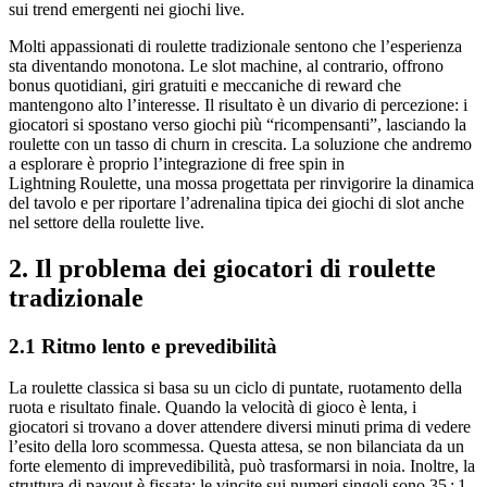
sui trend emergenti nei giochi live.
Molti appassionati di roulette tradizionale sentono che l’esperienza
sta diventando monotona. Le slot machine, al contrario, offrono
bonus quotidiani, giri gratuiti e meccaniche di reward che
mantengono alto l’interesse. Il risultato è un divario di percezione: i
giocatori si spostano verso giochi più “ricompensanti”, lasciando la
roulette con un tasso di churn in crescita. La soluzione che andremo
a esplorare è proprio l’integrazione di free spin in
Lightning Roulette, una mossa progettata per rinvigorire la dinamica
del tavolo e per riportare l’adrenalina tipica dei giochi di slot anche
nel settore della roulette live.
2. Il problema dei giocatori di roulette
tradizionale
2.1 Ritmo lento e prevedibilità
La roulette classica si basa su un ciclo di puntate, ruotamento della
ruota e risultato finale. Quando la velocità di gioco è lenta, i
giocatori si trovano a dover attendere diversi minuti prima di vedere
l’esito della loro scommessa. Questa attesa, se non bilanciata da un
forte elemento di imprevedibilità, può trasformarsi in noia. Inoltre, la
struttura di payout è fissata: le vincite sui numeri singoli sono 35 : 1,