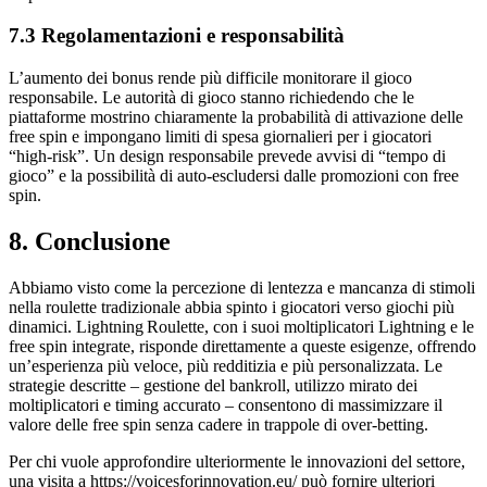
7.3 Regolamentazioni e responsabilità
L’aumento dei bonus rende più difficile monitorare il gioco
responsabile. Le autorità di gioco stanno richiedendo che le
piattaforme mostrino chiaramente la probabilità di attivazione delle
free spin e impongano limiti di spesa giornalieri per i giocatori
“high‑risk”. Un design responsabile prevede avvisi di “tempo di
gioco” e la possibilità di auto‑escludersi dalle promozioni con free
spin.
8. Conclusione
Abbiamo visto come la percezione di lentezza e mancanza di stimoli
nella roulette tradizionale abbia spinto i giocatori verso giochi più
dinamici. Lightning Roulette, con i suoi moltiplicatori Lightning e le
free spin integrate, risponde direttamente a queste esigenze, offrendo
un’esperienza più veloce, più redditizia e più personalizzata. Le
strategie descritte – gestione del bankroll, utilizzo mirato dei
moltiplicatori e timing accurato – consentono di massimizzare il
valore delle free spin senza cadere in trappole di over‑betting.
Per chi vuole approfondire ulteriormente le innovazioni del settore,
una visita a https://voicesforinnovation.eu/ può fornire ulteriori