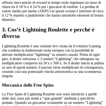
offrono meccaniche di reward in tempo reale registrano un tasso di
churn tra il 18 % e il 24 % per i giocatori di roulette. La perdita di
valore medio per utente (ARPU) in questi scenari è inferiore di circa
il 12 % rispetto a piattaforme che hanno introdotto elementi di bonus
dinamici.
3. Cos’è Lightning Roulette e perché è
diversa
Lightning Roulette è una variante live creata da Evolution Gaming
che combina la tradizionale ruota europea con la possibilità di
attivare moltiplicatori “lightning” su numeri casuali. Prima di ogni
giro, il dealer seleziona 1‑3 numeri “Lightning” che ottengono un
moltiplicatore compreso tra 50 x e 500 x. Se il dealer lancia la pallina
su uno di questi numeri, il payout viene moltiplicato di conseguenza,
creando così una potenziale vincita astronomica su una scommessa
singola.
Meccanica delle Free Spins
Le Free Spins di Lightning Roulette non sono identiche a quelle
delle slot; sono più simili a “spin gratuiti” attribuiti a specifiche
puntate. Quando un giocatore scommette su un numero “Lightning”