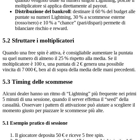
quando vengono usate su numeri singoli Lightning, poiché il
moltiplicatore si applica direttamente al payout.
Distribuzione del bankroll
: destinare il 60 % del budget alle
puntate su numeri Lightning, 30 % a scommesse esterne
(rosso/nero) e 10 % a “chance” (pari/dispari) permette di
bilanciare rischio e reward.
5.2 Sfruttare i moltiplicatori
Quando una free spin è attiva, è consigliabile aumentare la puntata
su quel numero di almeno il 25 % rispetto alla media. Se il
moltiplicatore è 100 x, una puntata di 2 € genera una possibile
vincita di 7 000 €, ben al di sopra della media delle mani precedenti.
5.3 Timing delle scommesse
Alcuni dealer hanno un ritmo di “Lightning” più frequente nei primi
5 minuti di una sessione, quando il server effettua il “seed” della
casualità. Osservare i pattern di attivazione può aiutare a scegliere il
momento giusto per piazzare le scommesse più alte.
5.1 Esempio pratico di sessione
Il giocatore deposita 50 € e riceve 5 free spin.