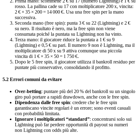
Prima mano: scommette 2 € su 17 (numero Lightning) e 1 € su
rosso. La pallina cade su 17 con moltiplicatore 200 x, vincita:
2 € × 35 × 200 = 14 000 €. Usa una free spin per la mano
successiva.
Seconda mano (free spin): punta 3 € su 22 (Lightning) e 2 €
su nero. Il risultato è nero, ma la free spin non viene
consumata poiché la puntata su Lightning non ha vinto.
Terza mano: il giocatore riduce la puntata a 1 € su 9
(Lightning) e 0,5 € su pari. Il numero 9 non è Lightning, ma il
moltiplicatore di 50 x su 9 attiva comunque una piccola
vincita di 1 € × 35 × 50 = 1 750 €.
Dopo le 5 free spin, il giocatore utilizza il bankroll residuo per
puntate più conservative, consolidando il profitto.
5.2 Errori comuni da evitare
Over‑betting
: puntare più del 20 % del bankroll su un singolo
giro può portare a rapidi drawdown, anche con le free spin.
Dipendenza dalle free spin
: credere che le free spin
garantiscano vincite regolari è un errore; sono eventi casuali
con probabilità limitata.
Ignorare i moltiplicatori “standard”
: concentrarsi solo sui
Lightning può far perdere opportunità di payout su numeri
non Lightning con odds più alte.