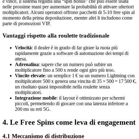
e vince, il sistema registra una “spin bonus” che può essere usata
nelle prossime mani per aumentare la probabilità di attivare ulteriori
moltiplicatori. Alcuni operatori offrono pacchetti di 5‑10 free spin al
momento della prima depositazione, mentre altri li includono come
parte di promozioni VIP.
Vantaggi rispetto alla roulette tradizionale
Velocità
: il dealer è in grado di far girare la ruota più
rapidamente grazie a software di automazione dei tempi di
attesa.
Adrenalina
: sapere che un numero può subire un
moltiplicatore fino a 500 x rende ogni giro più teso.
Vincite elevate
: un semplice 1 € su un numero Lightning con
moltiplicatore 500 x genera una vincita di 35 × 500 = 17 500 €,
un risultato quasi impossibile nella roulette senza
moltiplicatori.
Integrazione mobile
: il layout è ottimizzato per schermi
piccoli, permettendo di giocare con una latenza inferiore a
200 ms su reti 5G.
4. Le Free Spins come leva di engagement
4.1 Meccanismo di distribuzione