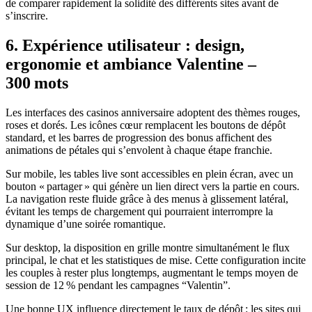
de comparer rapidement la solidité des différents sites avant de
s’inscrire.
6. Expérience utilisateur : design,
ergonomie et ambiance Valentine –
300 mots
Les interfaces des casinos anniversaire adoptent des thèmes rouges,
roses et dorés. Les icônes cœur remplacent les boutons de dépôt
standard, et les barres de progression des bonus affichent des
animations de pétales qui s’envolent à chaque étape franchie.
Sur mobile, les tables live sont accessibles en plein écran, avec un
bouton « partager » qui génère un lien direct vers la partie en cours.
La navigation reste fluide grâce à des menus à glissement latéral,
évitant les temps de chargement qui pourraient interrompre la
dynamique d’une soirée romantique.
Sur desktop, la disposition en grille montre simultanément le flux
principal, le chat et les statistiques de mise. Cette configuration incite
les couples à rester plus longtemps, augmentant le temps moyen de
session de 12 % pendant les campagnes “Valentin”.
Une bonne UX influence directement le taux de dépôt : les sites qui