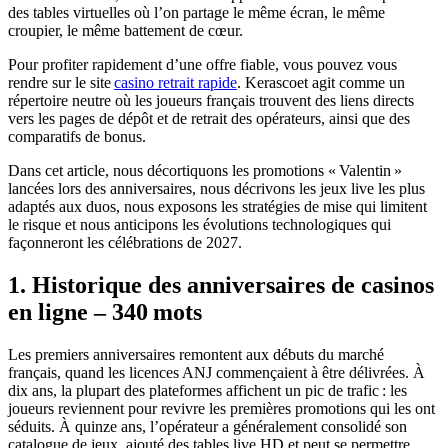
des tables virtuelles où l’on partage le même écran, le même
croupier, le même battement de cœur.
Pour profiter rapidement d’une offre fiable, vous pouvez vous
rendre sur le site
casino retrait rapide
. Kerascoet agit comme un
répertoire neutre où les joueurs français trouvent des liens directs
vers les pages de dépôt et de retrait des opérateurs, ainsi que des
comparatifs de bonus.
Dans cet article, nous décortiquons les promotions « Valentin »
lancées lors des anniversaires, nous décrivons les jeux live les plus
adaptés aux duos, nous exposons les stratégies de mise qui limitent
le risque et nous anticipons les évolutions technologiques qui
façonneront les célébrations de 2027.
1. Historique des anniversaires de casinos
en ligne – 340 mots
Les premiers anniversaires remontent aux débuts du marché
français, quand les licences ANJ commençaient à être délivrées. À
dix ans, la plupart des plateformes affichent un pic de trafic : les
joueurs reviennent pour revivre les premières promotions qui les ont
séduits. À quinze ans, l’opérateur a généralement consolidé son
catalogue de jeux, ajouté des tables live HD et peut se permettre