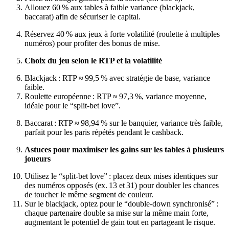
Allouez 60 % aux tables à faible variance (blackjack,
baccarat) afin de sécuriser le capital.
Réservez 40 % aux jeux à forte volatilité (roulette à multiples
numéros) pour profiter des bonus de mise.
Choix du jeu selon le RTP et la volatilité
Blackjack : RTP ≈ 99,5 % avec stratégie de base, variance
faible.
Roulette européenne : RTP ≈ 97,3 %, variance moyenne,
idéale pour le “split‑bet love”.
Baccarat : RTP ≈ 98,94 % sur le banquier, variance très faible,
parfait pour les paris répétés pendant le cashback.
Astuces pour maximiser les gains sur les tables à plusieurs
joueurs
Utilisez le “split‑bet love” : placez deux mises identiques sur
des numéros opposés (ex. 13 et 31) pour doubler les chances
de toucher le même segment de couleur.
Sur le blackjack, optez pour le “double‑down synchronisé” :
chaque partenaire double sa mise sur la même main forte,
augmentant le potentiel de gain tout en partageant le risque.