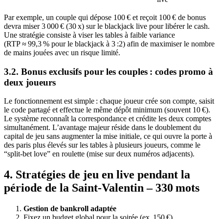
Par exemple, un couple qui dépose 100 € et reçoit 100 € de bonus
devra miser 3 000 € (30 x) sur le blackjack live pour libérer le cash.
Une stratégie consiste à viser les tables à faible variance
(RTP ≈ 99,3 % pour le blackjack à 3 :2) afin de maximiser le nombre
de mains jouées avec un risque limité.
3.2. Bonus exclusifs pour les couples : codes promo à
deux joueurs
Le fonctionnement est simple : chaque joueur crée son compte, saisit
le code partagé et effectue le même dépôt minimum (souvent 10 €).
Le système reconnaît la correspondance et crédite les deux comptes
simultanément. L’avantage majeur réside dans le doublement du
capital de jeu sans augmenter la mise initiale, ce qui ouvre la porte à
des paris plus élevés sur les tables à plusieurs joueurs, comme le
“split‑bet love” en roulette (mise sur deux numéros adjacents).
4. Stratégies de jeu en live pendant la
période de la Saint‑Valentin – 330 mots
Gestion de bankroll adaptée
Fixez un budget global pour la soirée (ex. 150 €).