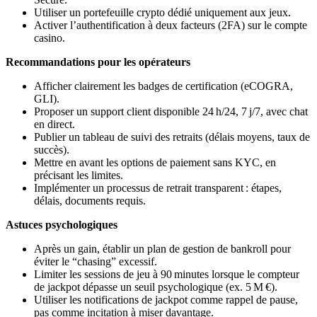
Utiliser un portefeuille crypto dédié uniquement aux jeux.
Activer l’authentification à deux facteurs (2FA) sur le compte
casino.
Recommandations pour les opérateurs
Afficher clairement les badges de certification (eCOGRA,
GLI).
Proposer un support client disponible 24 h/24, 7 j/7, avec chat
en direct.
Publier un tableau de suivi des retraits (délais moyens, taux de
succès).
Mettre en avant les options de paiement sans KYC, en
précisant les limites.
Implémenter un processus de retrait transparent : étapes,
délais, documents requis.
Astuces psychologiques
Après un gain, établir un plan de gestion de bankroll pour
éviter le “chasing” excessif.
Limiter les sessions de jeu à 90 minutes lorsque le compteur
de jackpot dépasse un seuil psychologique (ex. 5 M €).
Utiliser les notifications de jackpot comme rappel de pause,
pas comme incitation à miser davantage.