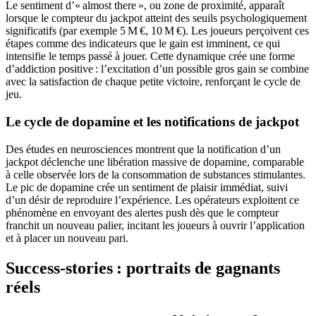
Le sentiment d’« almost there », ou zone de proximité, apparaît
lorsque le compteur du jackpot atteint des seuils psychologiquement
significatifs (par exemple 5 M €, 10 M €). Les joueurs perçoivent ces
étapes comme des indicateurs que le gain est imminent, ce qui
intensifie le temps passé à jouer. Cette dynamique crée une forme
d’addiction positive : l’excitation d’un possible gros gain se combine
avec la satisfaction de chaque petite victoire, renforçant le cycle de
jeu.
Le cycle de dopamine et les notifications de jackpot
Des études en neurosciences montrent que la notification d’un
jackpot déclenche une libération massive de dopamine, comparable
à celle observée lors de la consommation de substances stimulantes.
Le pic de dopamine crée un sentiment de plaisir immédiat, suivi
d’un désir de reproduire l’expérience. Les opérateurs exploitent ce
phénomène en envoyant des alertes push dès que le compteur
franchit un nouveau palier, incitant les joueurs à ouvrir l’application
et à placer un nouveau pari.
Success‑stories : portraits de gagnants
réels