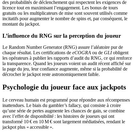
des probabilités de déclenchement qui respectent les exigences de
licence tout en maximisant l’engagement. Les bonus de tours
gratuits ou les multiplicateurs de mise sont souvent utilisés comme
incitatifs pour augmenter le nombre de spins et, par conséquent, le
montant du jackpot.
L’influence du RNG sur la perception du joueur
Le Random Number Generator (RNG) assure l’aléatoire pur de
chaque résultat. Les certifications de
eCOGRA
ou de
GLI
obligent
les opérateurs à publier les rapports d’audit du RNG, ce qui renforce
la transparence. Quand les joueurs voient un audit récent affiché sur
la page du jeu, leur confiance augmente, même si la probabilité de
décrocher le jackpot reste astronomiquement faible.
Psychologie du joueur face aux jackpots
Le cerveau humain est programmé pour répondre aux récompenses
inattendues. Le biais du gambler’s fallacy, qui consiste à croire
qu’une série de pertes augmente les chances de gain, se combine
avec l’effet de disponibilité : les histoires de joueurs qui ont
transformé 10 € en 10 M € sont largement médiatisées, rendant le
jackpot plus « accessible ».