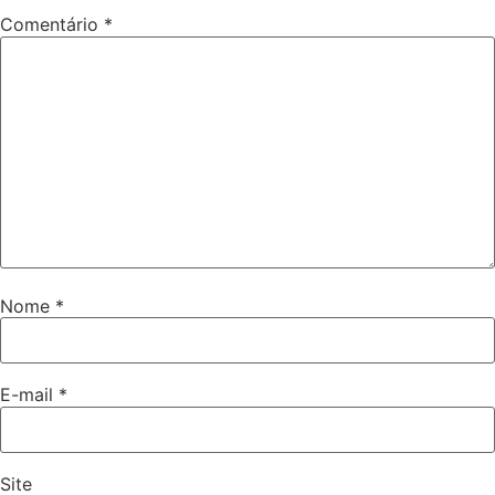
Comentário
*
Nome
*
E-mail
*
Site