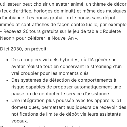
utilisateur peut choisir un avatar animé, un thème de décor
(feux d’artifice, horloges de minuit) et même des musiques
d’ambiance. Les bonus gratuit ou le bonus sans dépôt
immédiat sont affichés de façon contextuelle, par exemple
« Recevez 20 tours gratuits sur le jeu de table « Roulette
Neon » pour célébrer le Nouvel An ».
D’ici 2030, on prévoit :
Des croupiers virtuels hybrides, où l’IA génère un
avatar réaliste tout en conservant le streaming d’un
vrai croupier pour les moments clés.
Des systèmes de détection de comportements à
risque capables de proposer automatiquement une
pause ou de contacter le service d’assistance.
Une intégration plus poussée avec les appareils IoT
domestiques, permettant aux joueurs de recevoir des
notifications de limite de dépôt via leurs assistants
vocaux.