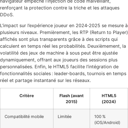
navigateur empêche l’injection de code malveillant,
renforçant la protection contre la triche et les attaques
DDoS.
L’impact sur l’expérience joueur en 2024‑2025 se mesure à
plusieurs niveaux. Premièrement, les RTP (Return to Player)
affichés sont plus transparents grâce à des scripts qui
calculent en temps réel les probabilités. Deuxièmement, la
volatilité des jeux de machine à sous peut être ajustée
dynamiquement, offrant aux joueurs des sessions plus
personnalisées. Enfin, le HTML5 facilite l’intégration de
fonctionnalités sociales : leader‑boards, tournois en temps
réel et partage instantané sur les réseaux.
Critère
Flash (avant
HTML5
2015)
(2024)
Compatibilité mobile
Limitée
100 %
(iOS/Android)