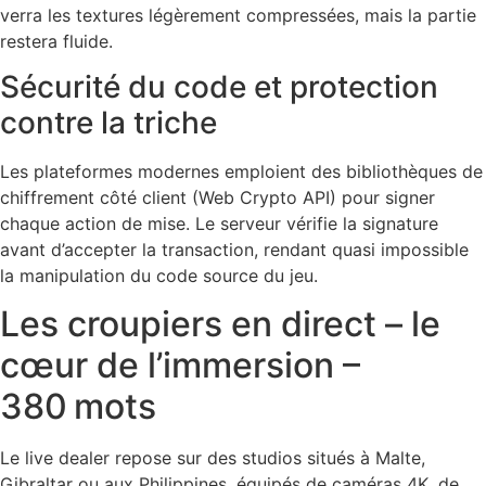
verra les textures légèrement compressées, mais la partie
restera fluide.
Sécurité du code et protection
contre la triche
Les plateformes modernes emploient des bibliothèques de
chiffrement côté client (Web Crypto API) pour signer
chaque action de mise. Le serveur vérifie la signature
avant d’accepter la transaction, rendant quasi impossible
la manipulation du code source du jeu.
Les croupiers en direct – le
cœur de l’immersion –
380 mots
Le live dealer repose sur des studios situés à Malte,
Gibraltar ou aux Philippines, équipés de caméras 4K, de