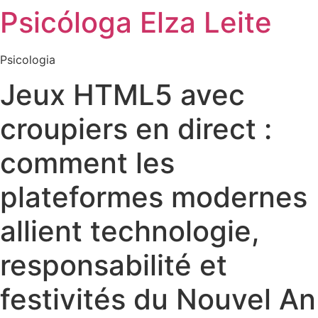
Psicóloga Elza Leite
Skip
to
content
Psicologia
Jeux HTML5 avec
croupiers en direct :
comment les
plateformes modernes
allient technologie,
responsabilité et
festivités du Nouvel An