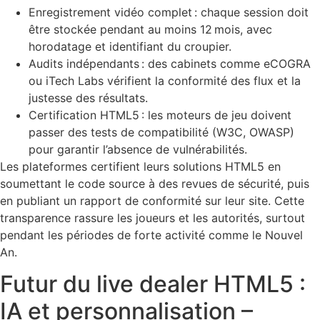
Enregistrement vidéo complet : chaque session doit
être stockée pendant au moins 12 mois, avec
horodatage et identifiant du croupier.
Audits indépendants : des cabinets comme eCOGRA
ou iTech Labs vérifient la conformité des flux et la
justesse des résultats.
Certification HTML5 : les moteurs de jeu doivent
passer des tests de compatibilité (W3C, OWASP)
pour garantir l’absence de vulnérabilités.
Les plateformes certifient leurs solutions HTML5 en
soumettant le code source à des revues de sécurité, puis
en publiant un rapport de conformité sur leur site. Cette
transparence rassure les joueurs et les autorités, surtout
pendant les périodes de forte activité comme le Nouvel
An.
Futur du live dealer HTML5 :
IA et personnalisation –