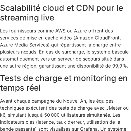
Scalabilité cloud et CDN pour le
streaming live
Les fournisseurs comme AWS ou Azure offrent des
services de mise en cache vidéo (Amazon CloudFront,
Azure Media Services) qui répartissent la charge entre
plusieurs nœuds. En cas de surcharge, le système bascule
automatiquement vers un serveur de secours situé dans
une autre région, garantissant une disponibilité de 99,9 %.
Tests de charge et monitoring en
temps réel
Avant chaque campagne du Nouvel An, les équipes
techniques exécutent des tests de charge avec JMeter ou
k6, simulant jusqu’à 50 000 utilisateurs simultanés. Les
indicateurs clés (latence, taux d’erreur, utilisation de la
bande passante) sont visualisés sur Grafana. Un système