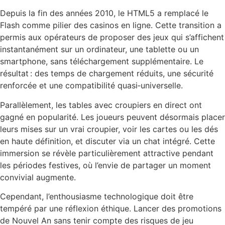
Depuis la fin des années 2010, le HTML5 a remplacé le
Flash comme pilier des casinos en ligne. Cette transition a
permis aux opérateurs de proposer des jeux qui s’affichent
instantanément sur un ordinateur, une tablette ou un
smartphone, sans téléchargement supplémentaire. Le
résultat : des temps de chargement réduits, une sécurité
renforcée et une compatibilité quasi‑universelle.
Parallèlement, les tables avec croupiers en direct ont
gagné en popularité. Les joueurs peuvent désormais placer
leurs mises sur un vrai croupier, voir les cartes ou les dés
en haute définition, et discuter via un chat intégré. Cette
immersion se révèle particulièrement attractive pendant
les périodes festives, où l’envie de partager un moment
convivial augmente.
Cependant, l’enthousiasme technologique doit être
tempéré par une réflexion éthique. Lancer des promotions
de Nouvel An sans tenir compte des risques de jeu