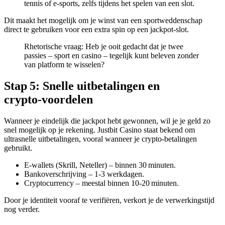
tennis of e‑sports, zelfs tijdens het spelen van een slot.
Dit maakt het mogelijk om je winst van een sportweddenschap
direct te gebruiken voor een extra spin op een jackpot‑slot.
Rhetorische vraag: Heb je ooit gedacht dat je twee
passies – sport en casino – tegelijk kunt beleven zonder
van platform te wisselen?
Stap 5: Snelle uitbetalingen en
crypto‑voordelen
Wanneer je eindelijk die jackpot hebt gewonnen, wil je je geld zo
snel mogelijk op je rekening. Justbit Casino staat bekend om
ultrasnelle uitbetalingen, vooral wanneer je crypto‑betalingen
gebruikt.
E‑wallets (Skrill, Neteller) – binnen 30 minuten.
Bankoverschrijving – 1‑3 werkdagen.
Cryptocurrency – meestal binnen 10‑20 minuten.
Door je identiteit vooraf te verifiëren, verkort je de verwerkingstijd
nog verder.