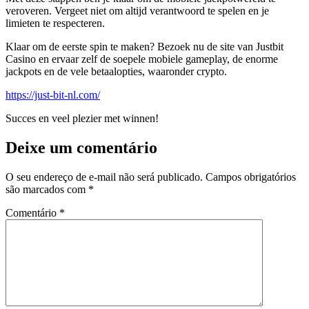
veroveren. Vergeet niet om altijd verantwoord te spelen en je
limieten te respecteren.
Klaar om de eerste spin te maken? Bezoek nu de site van Justbit
Casino en ervaar zelf de soepele mobiele gameplay, de enorme
jackpots en de vele betaalopties, waaronder crypto.
https://just-bit-nl.com/
Succes en veel plezier met winnen!
Deixe um comentário
O seu endereço de e-mail não será publicado.
Campos obrigatórios
são marcados com
*
Comentário
*