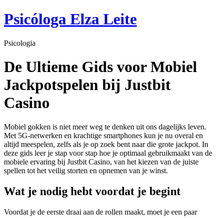
Skip
Psicóloga Elza Leite
to
content
Psicologia
De Ultieme Gids voor Mobiel
Jackpotspelen bij Justbit
Casino
Mobiel gokken is niet meer weg te denken uit ons dagelijks leven.
Met 5G‑netwerken en krachtige smartphones kun je nu overal en
altijd meespelen, zelfs als je op zoek bent naar die grote jackpot. In
deze gids leer je stap voor stap hoe je optimaal gebruikmaakt van de
mobiele ervaring bij Justbit Casino, van het kiezen van de juiste
spellen tot het veilig storten en opnemen van je winst.
Wat je nodig hebt voordat je begint
Voordat je de eerste draai aan de rollen maakt, moet je een paar