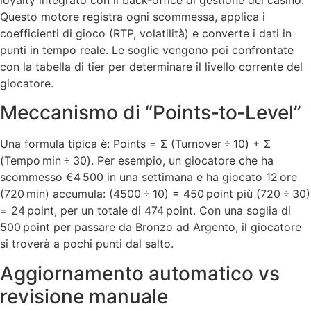
Questo motore registra ogni scommessa, applica i
coefficienti di gioco (RTP, volatilità) e converte i dati in
punti in tempo reale. Le soglie vengono poi confrontate
con la tabella di tier per determinare il livello corrente del
giocatore.
Meccanismo di “Points‑to‑Level”
Una formula tipica è: Points = Σ (Turnover ÷ 10) + Σ
(Tempo min ÷ 30). Per esempio, un giocatore che ha
scommesso €4 500 in una settimana e ha giocato 12 ore
(720 min) accumula: (4500 ÷ 10) = 450 point più (720 ÷ 30)
= 24 point, per un totale di 474 point. Con una soglia di
500 point per passare da Bronzo ad Argento, il giocatore
si troverà a pochi punti dal salto.
Aggiornamento automatico vs
revisione manuale