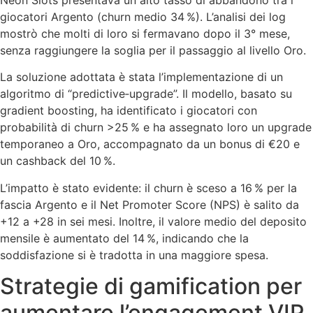
giocatori Argento (churn medio 34 %). L’analisi dei log
mostrò che molti di loro si fermavano dopo il 3° mese,
senza raggiungere la soglia per il passaggio al livello Oro.
La soluzione adottata è stata l’implementazione di un
algoritmo di “predictive‑upgrade”. Il modello, basato su
gradient boosting, ha identificato i giocatori con
probabilità di churn >25 % e ha assegnato loro un upgrade
temporaneo a Oro, accompagnato da un bonus di €20 e
un cashback del 10 %.
L’impatto è stato evidente: il churn è sceso a 16 % per la
fascia Argento e il Net Promoter Score (NPS) è salito da
+12 a +28 in sei mesi. Inoltre, il valore medio del deposito
mensile è aumentato del 14 %, indicando che la
soddisfazione si è tradotta in una maggiore spesa.
Strategie di gamification per
aumentare l’engagement VIP