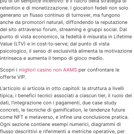
più di un semplice incentivo: è il fulcro della strategia di
retention e di monetizzazione. I giocatori fedeli non solo
generano un flusso continuo di turnover, ma fungono
anche da promotori naturali, diffondendo la reputazione
del sito attraverso forum, streaming e gruppi social. Dal
punto di vista economico, la fedeltà è misurata in Lifetime
Value (LTV) e in cost‑to‑serve; dal punto di vista
psicologico, il senso di esclusività alimenta la motivazione
intrinseca e aumenta il tempo di gioco medio.
Scopri i
migliori casino non AAMS
per confrontare le
offerte VIP.
L’articolo si articola in otto capitoli: la struttura a livelli
tipica, i benefici tecnici associati a ciascun tier, il ruolo dei
dati, l’integrazione con i pagamenti, due case study
concreti, le tecniche di gamification, le tendenze future
come NFT e metaverso, e infine una conclusione pratica.
Ogni sezione contiene esempi numerici, diagrammi di
flusso descrittivi e riferimenti a metriche operative, per