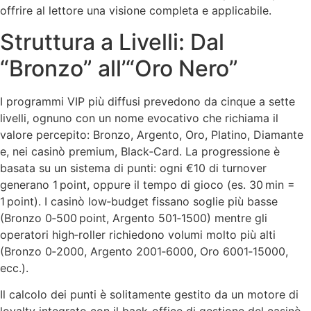
offrire al lettore una visione completa e applicabile.
Struttura a Livelli: Dal
“Bronzo” all’“Oro Nero”
I programmi VIP più diffusi prevedono da cinque a sette
livelli, ognuno con un nome evocativo che richiama il
valore percepito: Bronzo, Argento, Oro, Platino, Diamante
e, nei casinò premium, Black‑Card. La progressione è
basata su un sistema di punti: ogni €10 di turnover
generano 1 point, oppure il tempo di gioco (es. 30 min =
1 point). I casinò low‑budget fissano soglie più basse
(Bronzo 0‑500 point, Argento 501‑1500) mentre gli
operatori high‑roller richiedono volumi molto più alti
(Bronzo 0‑2000, Argento 2001‑6000, Oro 6001‑15000,
ecc.).
Il calcolo dei punti è solitamente gestito da un motore di
loyalty integrato con il back‑office di gestione del casinò.