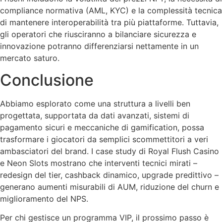
compliance normativa (AML, KYC) e la complessità tecnica
di mantenere interoperabilità tra più piattaforme. Tuttavia,
gli operatori che riusciranno a bilanciare sicurezza e
innovazione potranno differenziarsi nettamente in un
mercato saturo.
Conclusione
Abbiamo esplorato come una struttura a livelli ben
progettata, supportata da dati avanzati, sistemi di
pagamento sicuri e meccaniche di gamification, possa
trasformare i giocatori da semplici scommettitori a veri
ambasciatori del brand. I case study di Royal Flush Casino
e Neon Slots mostrano che interventi tecnici mirati –
redesign del tier, cashback dinamico, upgrade predittivo –
generano aumenti misurabili di AUM, riduzione del churn e
miglioramento del NPS.
Per chi gestisce un programma VIP, il prossimo passo è