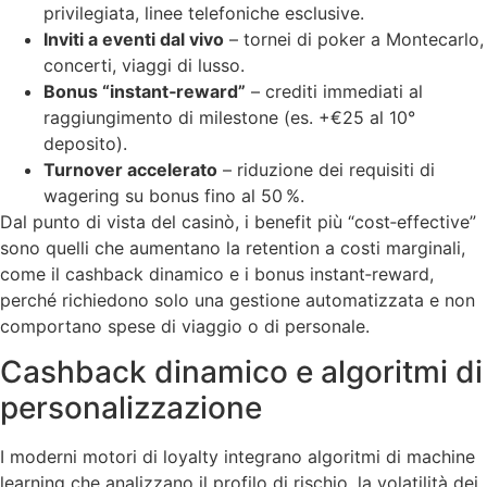
privilegiata, linee telefoniche esclusive.
Inviti a eventi dal vivo
– tornei di poker a Montecarlo,
concerti, viaggi di lusso.
Bonus “instant‑reward”
– crediti immediati al
raggiungimento di milestone (es. +€25 al 10°
deposito).
Turnover accelerato
– riduzione dei requisiti di
wagering su bonus fino al 50 %.
Dal punto di vista del casinò, i benefit più “cost‑effective”
sono quelli che aumentano la retention a costi marginali,
come il cashback dinamico e i bonus instant‑reward,
perché richiedono solo una gestione automatizzata e non
comportano spese di viaggio o di personale.
Cashback dinamico e algoritmi di
personalizzazione
I moderni motori di loyalty integrano algoritmi di machine
learning che analizzano il profilo di rischio, la volatilità dei