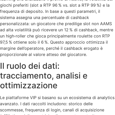
giochi preferiti (slot a RTP 96 % vs. slot a RTP 99 %) e la
frequenza di deposito. In base a questi parametri, il
sistema assegna una percentuale di cashback
personalizzata: un giocatore che predilige slot non AAMS
ad alta volatilità può ricevere un 12 % di cashback, mentre
un high‑roller che gioca principalmente roulette con RTP
97,5 % ottiene solo il 6 %. Questo approccio ottimizza il
margine dell’operatore, perché il cashback erogato è
proporzionale al valore atteso del giocatore.
Il ruolo dei dati:
tracciamento, analisi e
ottimizzazione
Le piattaforme VIP si basano su un ecosistema di analytics
avanzato. I dati raccolti includono: storico delle
scommesse, frequenza di login, canali di acquisizione