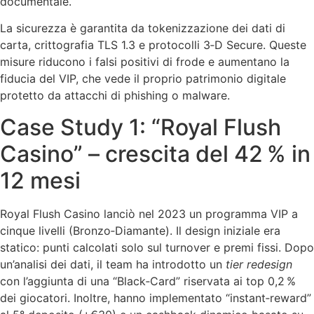
documentale.
La sicurezza è garantita da tokenizzazione dei dati di
carta, crittografia TLS 1.3 e protocolli 3‑D Secure. Queste
misure riducono i falsi positivi di frode e aumentano la
fiducia del VIP, che vede il proprio patrimonio digitale
protetto da attacchi di phishing o malware.
Case Study 1: “Royal Flush
Casino” – crescita del 42 % in
12 mesi
Royal Flush Casino lanciò nel 2023 un programma VIP a
cinque livelli (Bronzo‑Diamante). Il design iniziale era
statico: punti calcolati solo sul turnover e premi fissi. Dopo
un’analisi dei dati, il team ha introdotto un
tier redesign
con l’aggiunta di una “Black‑Card” riservata ai top 0,2 %
dei giocatori. Inoltre, hanno implementato “instant‑reward”