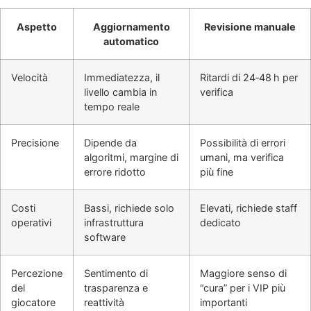
Aspetto
Aggiornamento
Revisione manuale
automatico
Velocità
Immediatezza, il
Ritardi di 24‑48 h per
livello cambia in
verifica
tempo reale
Precisione
Dipende da
Possibilità di errori
algoritmi, margine di
umani, ma verifica
errore ridotto
più fine
Costi
Bassi, richiede solo
Elevati, richiede staff
operativi
infrastruttura
dedicato
software
Percezione
Sentimento di
Maggiore senso di
del
trasparenza e
“cura” per i VIP più
giocatore
reattività
importanti