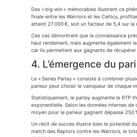
Des « big‑win » mémorables illustrent ce phén
finale entre les Warriors et les Celtics, prof
atteint 27 000 €, soit un facteur de 5,4 sur la m
Ces cas démontrent que la connaissance préc
haut rendement, mais augmente également la vo
car ils permettent aux gagnants de récupérer l
4. L’émergence du pari
Le « Series Parlay » consiste à combiner plusi
parieur peut choisir le vainqueur de chaque ma
Statistiquement, le parlay augmente le RTP thé
exponentielle. Selon les données internes de 
moyen pour le parieur gagnant dépasse 250 % 
Un récit de succès illustre bien le potentiel 
match des Raptors contre les Warriors, le tot