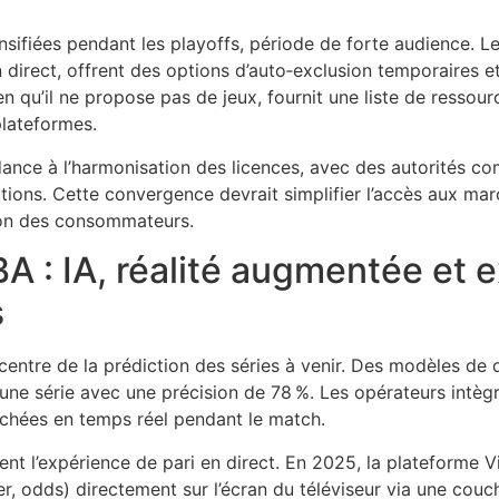
tensifiées pendant les playoffs, période de forte audience. 
direct, offrent des options d’auto‑exclusion temporaires et
bien qu’il ne propose pas de jeux, fournit une liste de ressou
plateformes.
ndance à l’harmonisation des licences, avec des autorités c
ctions. Cette convergence devrait simplifier l’accès aux ma
ion des consommateurs.
BA : IA, réalité augmentée et
s
e centre de la prédiction des séries à venir. Des modèles de 
ne série avec une précision de 78 %. Les opérateurs intègre
ichées en temps réel pendant le match.
t l’expérience de pari en direct. En 2025, la plateforme V
der, odds) directement sur l’écran du téléviseur via une couc