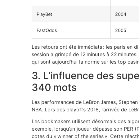
PlayBet
2004
FastOdds
2005
Les retours ont été immédiats : les paris en 
session a grimpé de 12 minutes à 22 minutes. 
qui sont aujourd’hui la norme sur les top casin
3. L’influence des supe
340 mots
Les performances de LeBron James, Stephen C
NBA. Lors des playoffs 2018, l’arrivée de Le
Les bookmakers utilisent désormais des algor
exemple, lorsqu’un joueur dépasse son PER (P
cotes du « winner of the series ». Cette réact