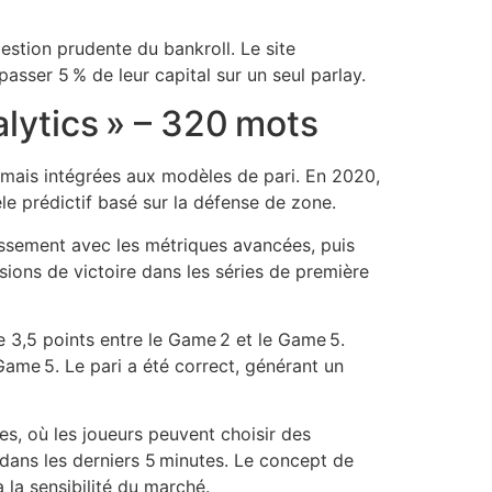
estion prudente du bankroll. Le site
asser 5 % de leur capital sur un seul parlay.
lytics » – 320 mots
rmais intégrées aux modèles de pari. En 2020,
e prédictif basé sur la défense de zone.
hissement avec les métriques avancées, puis
sions de victoire dans les séries de première
e 3,5 points entre le Game 2 et le Game 5.
ame 5. Le pari a été correct, générant un
es, où les joueurs peuvent choisir des
dans les derniers 5 minutes. Le concept de
la sensibilité du marché.