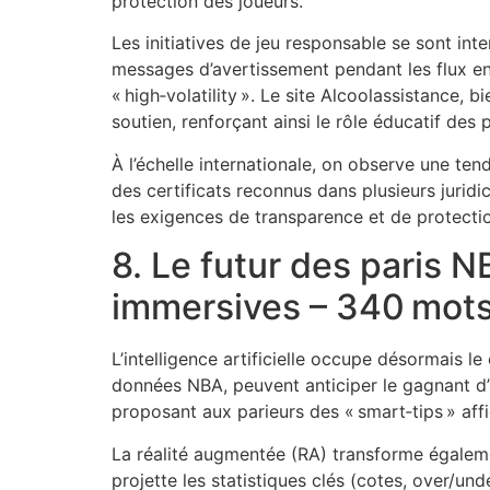
protection des joueurs.
Les initiatives de jeu responsable se sont in
messages d’avertissement pendant les flux en 
« high‑volatility ». Le site Alcoolassistance, 
soutien, renforçant ainsi le rôle éducatif des 
À l’échelle internationale, on observe une te
des certificats reconnus dans plusieurs juridi
les exigences de transparence et de protect
8. Le futur des paris N
immersives – 340 mot
L’intelligence artificielle occupe désormais l
données NBA, peuvent anticiper le gagnant d’u
proposant aux parieurs des « smart‑tips » aff
La réalité augmentée (RA) transforme égalemen
projette les statistiques clés (cotes, over/un