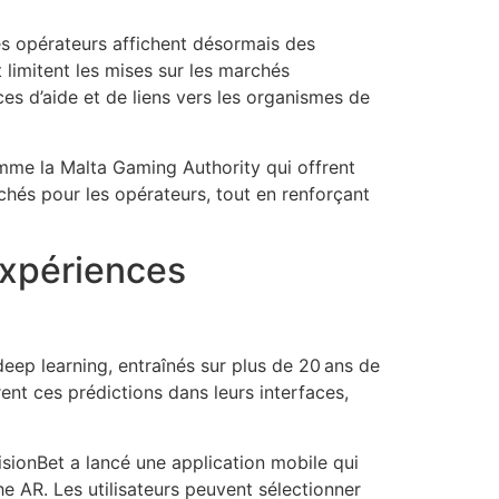
Les opérateurs affichent désormais des
 limitent les mises sur les marchés
rces d’aide et de liens vers les organismes de
omme la Malta Gaming Authority qui offrent
rchés pour les opérateurs, tout en renforçant
 expériences
deep learning, entraînés sur plus de 20 ans de
nt ces prédictions dans leurs interfaces,
isionBet a lancé une application mobile qui
he AR. Les utilisateurs peuvent sélectionner