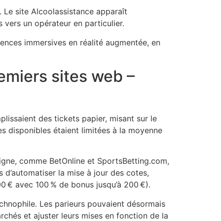
. Le site Alcoolassistance apparaît
vers un opérateur en particulier.
riences immersives en réalité augmentée, en
remiers sites web –
lissaient des tickets papier, misant sur le
es disponibles étaient limitées à la moyenne
n ligne, comme BetOnline et SportsBetting.com,
d’automatiser la mise à jour des cotes,
00 € avec 100 % de bonus jusqu’à 200 €).
technophile. Les parieurs pouvaient désormais
archés et ajuster leurs mises en fonction de la