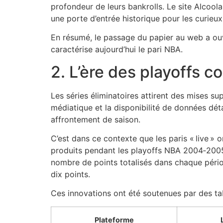
profondeur de leurs bankrolls. Le site Alcoolas
une porte d’entrée historique pour les curieux
En résumé, le passage du papier au web a ouve
caractérise aujourd’hui le pari NBA.
2. L’ère des playoffs 
Les séries éliminatoires attirent des mises sup
médiatique et la disponibilité de données dé
affrontement de saison.
C’est dans ce contexte que les paris « live » 
produits pendant les playoffs NBA 2004‑2005.
nombre de points totalisés dans chaque période
dix points.
Ces innovations ont été soutenues par des ta
Plateforme