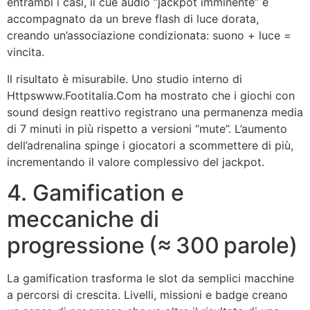
entrambi i casi, il cue audio “jackpot imminente” è
accompagnato da un breve flash di luce dorata,
creando un’associazione condizionata: suono + luce =
vincita.
Il risultato è misurabile. Uno studio interno di
Httpswww.Footitalia.Com ha mostrato che i giochi con
sound design reattivo registrano una permanenza media
di 7 minuti in più rispetto a versioni “mute”. L’aumento
dell’adrenalina spinge i giocatori a scommettere di più,
incrementando il valore complessivo del jackpot.
4. Gamification e
meccaniche di
progressione (≈ 300 parole)
La gamification trasforma le slot da semplici macchine
a percorsi di crescita. Livelli, missioni e badge creano