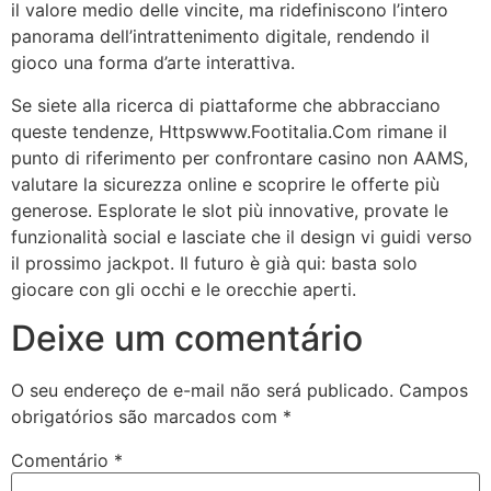
il valore medio delle vincite, ma ridefiniscono l’intero
panorama dell’intrattenimento digitale, rendendo il
gioco una forma d’arte interattiva.
Se siete alla ricerca di piattaforme che abbracciano
queste tendenze, Httpswww.Footitalia.Com rimane il
punto di riferimento per confrontare casino non AAMS,
valutare la sicurezza online e scoprire le offerte più
generose. Esplorate le slot più innovative, provate le
funzionalità social e lasciate che il design vi guidi verso
il prossimo jackpot. Il futuro è già qui: basta solo
giocare con gli occhi e le orecchie aperti.
Deixe um comentário
O seu endereço de e-mail não será publicado.
Campos
obrigatórios são marcados com
*
Comentário
*