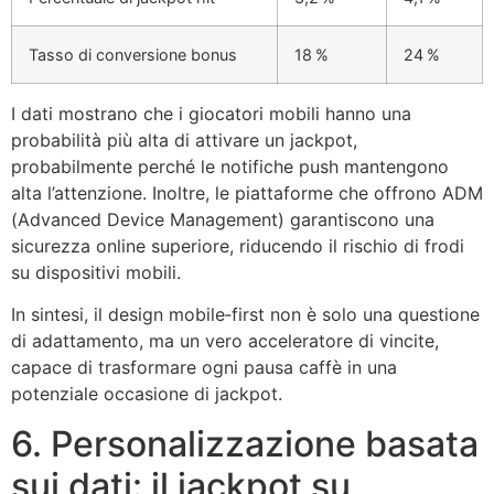
Tasso di conversione bonus
18 %
24 %
I dati mostrano che i giocatori mobili hanno una
probabilità più alta di attivare un jackpot,
probabilmente perché le notifiche push mantengono
alta l’attenzione. Inoltre, le piattaforme che offrono ADM
(Advanced Device Management) garantiscono una
sicurezza online superiore, riducendo il rischio di frodi
su dispositivi mobili.
In sintesi, il design mobile‑first non è solo una questione
di adattamento, ma un vero acceleratore di vincite,
capace di trasformare ogni pausa caffè in una
potenziale occasione di jackpot.
6. Personalizzazione basata
sui dati: il jackpot su