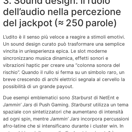
3. Sound design: il ruolo
dell’audio nella percezione
del jackpot (≈ 250 parole)
L’udito è il senso più veloce a reagire a stimoli emotivi.
Un sound design curato può trasformare una semplice
vincita in un’esperienza epica. Le slot moderne
sincronizzano musica dinamica, effetti sonori e
vibrazioni haptic per creare una “colonna sonora del
rischio”. Quando il rullo si ferma su un simbolo raro, un
breve crescendo di archi elettrici segnala al cervello la
possibilità di un grande payout.
Due esempi emblematici sono
Starburst
di NetEnt e
Jammin’ Jars
di Push Gaming.
Starburst
utilizza un tema
spaziale con sintetizzatori che aumentano di intensità
ad ogni spin, mentre
Jammin’ Jars
incorpora percussioni
afro‑latine che si intensificano durante i cluster win. In