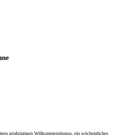
nne
t einen großzügigen Willkommensbonus, ein wöchentliches