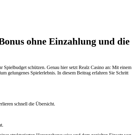
 Bonus ohne Einzahlung und die
r Spielbudget schützen. Genau hier setzt Realz Casino an: Mit einem
dum gelungenes Spielerlebnis. In diesem Beitrag erfahren Sie Schritt
lieren schnell die Übersicht.
t.