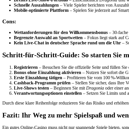
Schnelle Auszahlungen
– Viele Spieler berichten von Auszah
Mobile‑optimierte Plattform
– Spielen Sie jederzeit auf Smar
Cons:
Wettanforderungen für den Willkommensbonus
– 30‑fache
Begrenzte Auswahl an Sportwetten
– Fokus liegt stark auf C
Kein Live‑Chat in deutscher Sprache rund um die Uhr
– Su
Schritt‑für‑Schritt‑Guide: So starten Sie
Registrieren
– Besuchen Sie die offizielle Seite und füllen Si
Bonus ohne Einzahlung aktivieren
– Nutzen Sie sofort die Gr
Erste Einzahlung tätigen
– Profitieren Sie vom 100 %‑Willk
Cashback‑Programm prüfen
– Stellen Sie sicher, dass Ihre 
Live‑Shows testen
– Beginnen Sie mit
Dragonia
oder einer a
Verantwortungsoptionen einstellen
– Setzen Sie Limits und a
Durch diese klare Reihenfolge reduzieren Sie das Risiko und erhöh
Fazit: Ihr Weg zu mehr Spielspaß und wen
Ein gutes Online‑Casino muss nicht nur spannende Spiele bieten, so