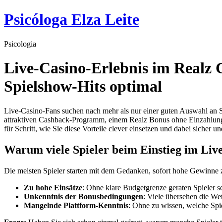
Skip
Psicóloga Elza Leite
to
content
Psicologia
Live‑Casino‑Erlebnis im Realz 
Spielshow‑Hits optimal
Live‑Casino‑Fans suchen nach mehr als nur einer guten Auswahl an Sp
attraktiven Cashback‑Programm, einem Realz Bonus ohne Einzahlun
für Schritt, wie Sie diese Vorteile clever einsetzen und dabei sicher 
Warum viele Spieler beim Einstieg im Live
Die meisten Spieler starten mit dem Gedanken, sofort hohe Gewinne zu
Zu hohe Einsätze
: Ohne klare Budgetgrenze geraten Spieler sc
Unkenntnis der Bonusbedingungen
: Viele übersehen die We
Mangelnde Plattform‑Kenntnis
: Ohne zu wissen, welche Spi