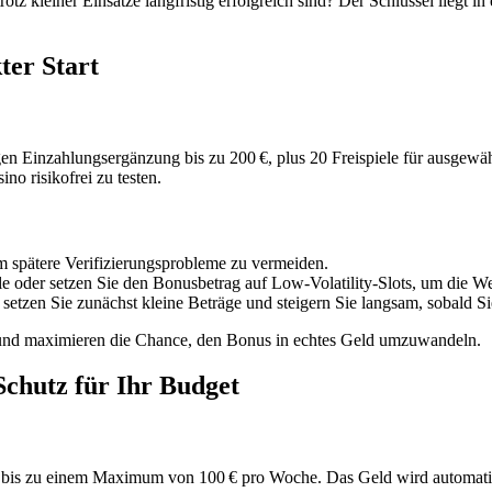
z kleiner Einsätze langfristig erfolgreich sind? Der Schlüssel liegt i
ter Start
 Einzahlungsergänzung bis zu 200 €, plus 20 Freispiele für ausgewähl
ino risikofrei zu testen.
m spätere Verifizierungsprobleme zu vermeiden.
le oder setzen Sie den Bonusbetrag auf Low‑Volatility‑Slots, um die We
etzen Sie zunächst kleine Beträge und steigern Sie langsam, sobald Si
 und maximieren die Chance, den Bonus in echtes Geld umzuwandeln.
chutz für Ihr Budget
ck, bis zu einem Maximum von 100 € pro Woche. Das Geld wird automati