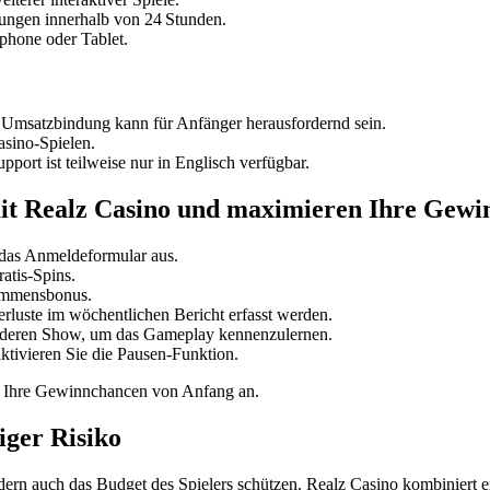
lungen innerhalb von 24 Stunden.
tphone oder Tablet.
 Umsatzbindung kann für Anfänger herausfordernd sein.
asino‑Spielen.
pport ist teilweise nur in Englisch verfügbar.
 mit Realz Casino und maximieren Ihre Gewi
e das Anmeldeformular aus.
atis‑Spins.
ommensbonus.
Verluste im wöchentlichen Bericht erfasst werden.
nderen Show, um das Gameplay kennenzulernen.
ktivieren Sie die Pausen‑Funktion.
en Ihre Gewinnchancen von Anfang an.
iger Risiko
ndern auch das Budget des Spielers schützen. Realz Casino kombinier