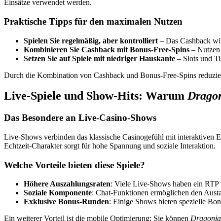
Einsätze verwendet werden.
Praktische Tipps für den maximalen Nutzen
Spielen Sie regelmäßig, aber kontrolliert
– Das Cashback wird
Kombinieren Sie Cashback mit Bonus‑Free‑Spins
– Nutzen 
Setzen Sie auf Spiele mit niedriger Hauskante
– Slots und T
Durch die Kombination von Cashback und Bonus‑Free‑Spins reduzieren 
Live‑Spiele und Show‑Hits: Warum
Drago
Das Besondere an Live‑Casino‑Shows
Live‑Shows verbinden das klassische Casinogefühl mit interaktiven 
Echtzeit‑Charakter sorgt für hohe Spannung und soziale Interaktion.
Welche Vorteile bieten diese Spiele?
Höhere Auszahlungsraten
: Viele Live‑Shows haben ein RTP v
Soziale Komponente
: Chat‑Funktionen ermöglichen den Austa
Exklusive Bonus‑Runden
: Einige Shows bieten spezielle Bo
Ein weiterer Vorteil ist die mobile Optimierung: Sie können
Dragonia