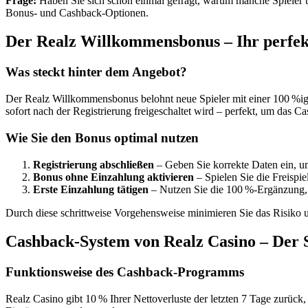
Frage:
Haben Sie sich schon einmal gefragt, warum manche Spieler trot
Bonus‑ und Cashback‑Optionen.
Der Realz Willkommensbonus – Ihr perfek
Was steckt hinter dem Angebot?
Der Realz Willkommensbonus belohnt neue Spieler mit einer 100 %igen
sofort nach der Registrierung freigeschaltet wird – perfekt, um das Cas
Wie Sie den Bonus optimal nutzen
Registrierung abschließen
– Geben Sie korrekte Daten ein, u
Bonus ohne Einzahlung aktivieren
– Spielen Sie die Freispie
Erste Einzahlung tätigen
– Nutzen Sie die 100 %‑Ergänzung, s
Durch diese schrittweise Vorgehensweise minimieren Sie das Risiko
Cashback‑System von Realz Casino – Der S
Funktionsweise des Cashback‑Programms
Realz Casino gibt 10 % Ihrer Nettoverluste der letzten 7 Tage zurü