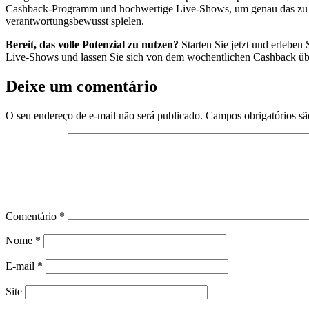
Cashback‑Programm und hochwertige Live‑Shows, um genau das zu erm
verantwortungsbewusst spielen.
Bereit, das volle Potenzial zu nutzen?
Starten Sie jetzt und erleben 
Live‑Shows und lassen Sie sich von dem wöchentlichen Cashback übe
Deixe um comentário
O seu endereço de e-mail não será publicado.
Campos obrigatórios s
Comentário
*
Nome
*
E-mail
*
Site