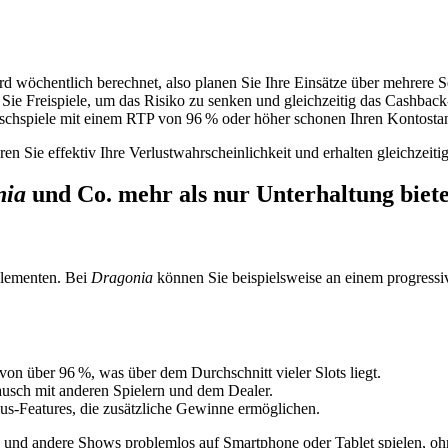
 wöchentlich berechnet, also planen Sie Ihre Einsätze über mehrere S
Sie Freispiele, um das Risiko zu senken und gleichzeitig das Cashback
ischspiele mit einem RTP von 96 % oder höher schonen Ihren Kontost
Sie effektiv Ihre Verlustwahrscheinlichkeit und erhalten gleichzeitig
nia
und Co. mehr als nur Unterhaltung biet
Elementen. Bei
Dragonia
können Sie beispielsweise an einem progressiv
on über 96 %, was über dem Durchschnitt vieler Slots liegt.
usch mit anderen Spielern und dem Dealer.
nus‑Features, die zusätzliche Gewinne ermöglichen.
und andere Shows problemlos auf Smartphone oder Tablet spielen, ohne