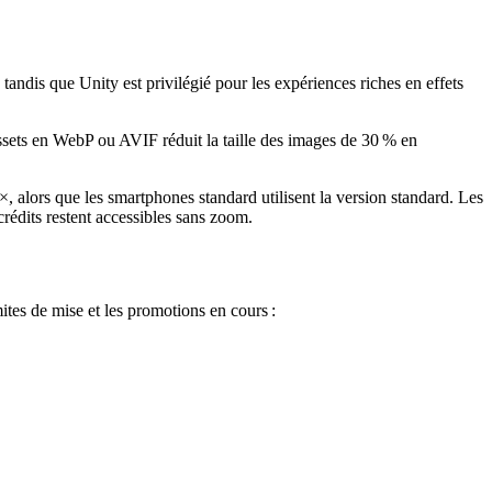
ndis que Unity est privilégié pour les expériences riches en effets
assets en WebP ou AVIF réduit la taille des images de 30 % en
×, alors que les smartphones standard utilisent la version standard. Les
rédits restent accessibles sans zoom.
ites de mise et les promotions en cours :