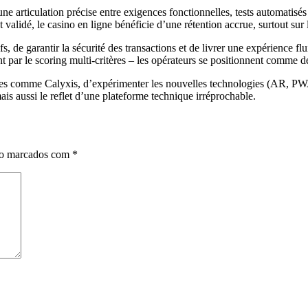
 articulation précise entre exigences fonctionnelles, tests automatisés
 validé, le casino en ligne bénéficie d’une rétention accrue, surtout sur 
ifs, de garantir la sécurité des transactions et de livrer une expérience 
par le scoring multi‑critères – les opérateurs se positionnent comme des
urces comme Calyxis, d’expérimenter les nouvelles technologies (AR, PWA)
is aussi le reflet d’une plateforme technique irréprochable.
ão marcados com
*