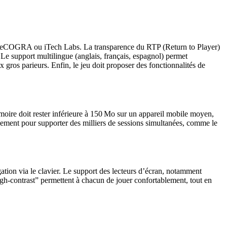
mme eCOGRA ou iTech Labs. La transparence du RTP (Return to Player)
 Le support multilingue (anglais, français, espagnol) permet
 gros parieurs. Enfin, le jeu doit proposer des fonctionnalités de
ire doit rester inférieure à 150 Mo sur un appareil mobile moyen,
talement pour supporter des milliers de sessions simultanées, comme le
ation via le clavier. Le support des lecteurs d’écran, notamment
gh‑contrast” permettent à chacun de jouer confortablement, tout en