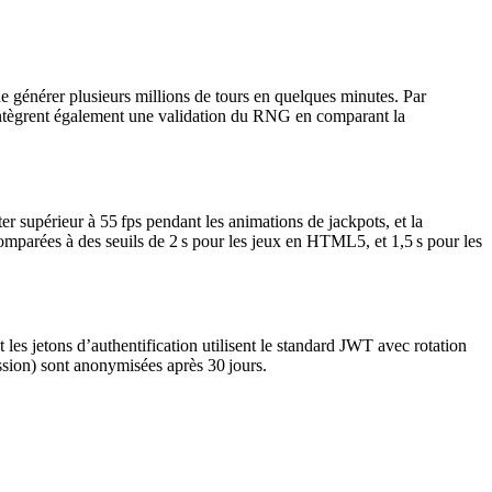
de générer plusieurs millions de tours en quelques minutes. Par
s intègrent également une validation du RNG en comparant la
 supérieur à 55 fps pendant les animations de jackpots, et la
omparées à des seuils de 2 s pour les jeux en HTML5, et 1,5 s pour les
es jetons d’authentification utilisent le standard JWT avec rotation
ssion) sont anonymisées après 30 jours.