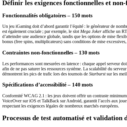
Définir les exigences fonctionnelles et non‑
Fonctionnalités obligatoires – 150 mots
Un jeu iGaming doit d’abord garantir l’équité : le générateur de no
est également cruciale ; par exemple, le slot
Mega Joker
affiche un RTP
d’atteindre une audience globale, tandis que les options de mise flexi
bonus (free spins, multiplicateurs) sans conditions de mise excessives, 
Contraintes non‑fonctionnelles – 130 mots
Les performances sont mesurées en latence : chaque appel serveur do
afin de ne pas saturer les ressources système. La scalabilité du serve
démontrent les pics de trafic lors des tournois de
Starburst
sur les meil
Spécifications d’accessibilité – 140 mots
Conformité WCAG 2.1 : les jeux doivent offrir un contraste minimum de 
VoiceOver sur iOS et TalkBack sur Android, garantit l’accès aux joueu
respectant les exigences légales de nombreux marchés européens.
Processus de test automatisé et validation d