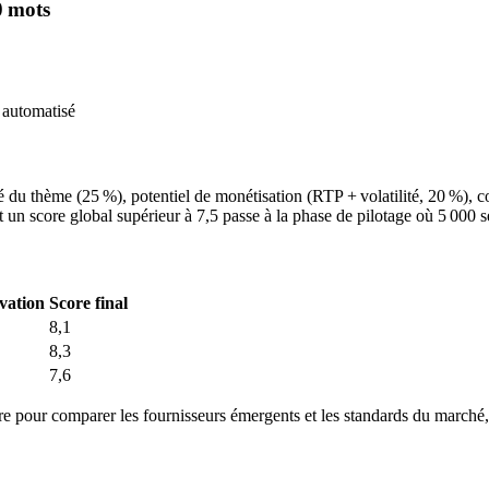
0 mots
t automatisé
vité du thème (25 %), potentiel de monétisation (RTP + volatilité, 20 %
t un score global supérieur à 7,5 passe à la phase de pilotage où 5 000
vation
Score final
8,1
8,3
7,6
 pour comparer les fournisseurs émergents et les standards du marché, sa