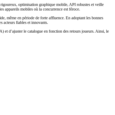
 rigoureux, optimisation graphique mobile, API robustes et veille
les appareils mobiles où la concurrence est féroce.
fluide, même en période de forte affluence. En adoptant les bonnes
 acteurs fiables et innovants.
 et d’ajuster le catalogue en fonction des retours joueurs. Ainsi, le