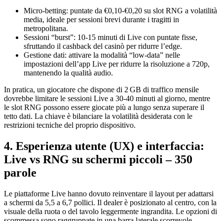
Micro‑betting: puntate da €0,10‑€0,20 su slot RNG a volatilità
media, ideale per sessioni brevi durante i tragitti in
metropolitana.
Sessioni “burst”: 10‑15 minuti di Live con puntate fisse,
sfruttando il cashback del casinò per ridurre l’edge.
Gestione dati: attivare la modalità “low‑data” nelle
impostazioni dell’app Live per ridurre la risoluzione a 720p,
mantenendo la qualità audio.
In pratica, un giocatore che dispone di 2 GB di traffico mensile
dovrebbe limitare le sessioni Live a 30‑40 minuti al giorno, mentre
le slot RNG possono essere giocate più a lungo senza superare il
tetto dati. La chiave è bilanciare la volatilità desiderata con le
restrizioni tecniche del proprio dispositivo.
4. Esperienza utente (UX) e interfaccia:
Live vs RNG su schermi piccoli – 350
parole
Le piattaforme Live hanno dovuto reinventare il layout per adattarsi
a schermi da 5,5 a 6,7 pollici. Il dealer è posizionato al centro, con la
visuale della ruota o del tavolo leggermente ingrandita. Le opzioni di
scommessa sono raggruppate in una barra laterale scorrevole,