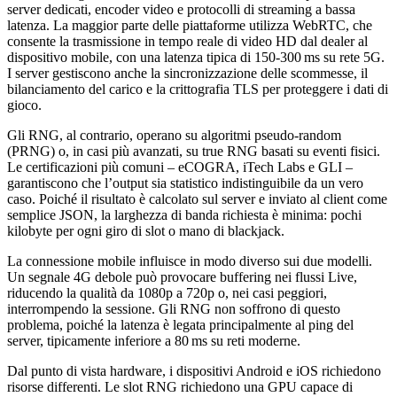
server dedicati, encoder video e protocolli di streaming a bassa
latenza. La maggior parte delle piattaforme utilizza WebRTC, che
consente la trasmissione in tempo reale di video HD dal dealer al
dispositivo mobile, con una latenza tipica di 150‑300 ms su rete 5G.
I server gestiscono anche la sincronizzazione delle scommesse, il
bilanciamento del carico e la crittografia TLS per proteggere i dati di
gioco.
Gli RNG, al contrario, operano su algoritmi pseudo‑random
(PRNG) o, in casi più avanzati, su true RNG basati su eventi fisici.
Le certificazioni più comuni – eCOGRA, iTech Labs e GLI –
garantiscono che l’output sia statistico indistinguibile da un vero
caso. Poiché il risultato è calcolato sul server e inviato al client come
semplice JSON, la larghezza di banda richiesta è minima: pochi
kilobyte per ogni giro di slot o mano di blackjack.
La connessione mobile influisce in modo diverso sui due modelli.
Un segnale 4G debole può provocare buffering nei flussi Live,
riducendo la qualità da 1080p a 720p o, nei casi peggiori,
interrompendo la sessione. Gli RNG non soffrono di questo
problema, poiché la latenza è legata principalmente al ping del
server, tipicamente inferiore a 80 ms su reti moderne.
Dal punto di vista hardware, i dispositivi Android e iOS richiedono
risorse differenti. Le slot RNG richiedono una GPU capace di