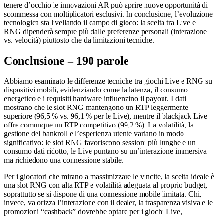
tenere d’occhio le innovazioni AR può aprire nuove opportunità di
scommessa con moltiplicatori esclusivi. In conclusione, l’evoluzione
tecnologica sta livellando il campo di gioco: la scelta tra Live e
RNG dipenderà sempre più dalle preferenze personali (interazione
vs. velocità) piuttosto che da limitazioni tecniche.
Conclusione – 190 parole
Abbiamo esaminato le differenze tecniche tra giochi Live e RNG su
dispositivi mobili, evidenziando come la latenza, il consumo
energetico e i requisiti hardware influenzino il payout. I dati
mostrano che le slot RNG mantengono un RTP leggermente
superiore (96,5 % vs. 96,1 % per le Live), mentre il blackjack Live
offre comunque un RTP competitivo (99,2 %). La volatilità, la
gestione del bankroll e l’esperienza utente variano in modo
significativo: le slot RNG favoriscono sessioni più lunghe e un
consumo dati ridotto, le Live puntano su un’interazione immersiva
ma richiedono una connessione stabile.
Per i giocatori che mirano a massimizzare le vincite, la scelta ideale è
una slot RNG con alta RTP e volatilità adeguata al proprio budget,
soprattutto se si dispone di una connessione mobile limitata. Chi,
invece, valorizza l’interazione con il dealer, la trasparenza visiva e le
promozioni “cashback” dovrebbe optare per i giochi Live,