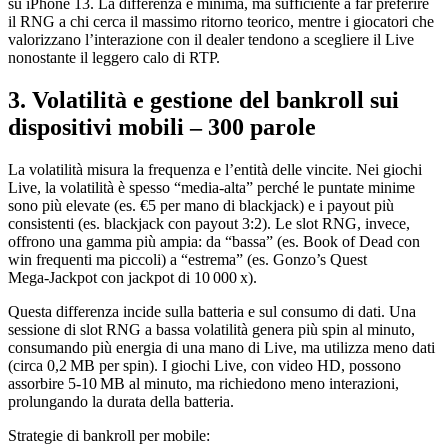
su iPhone 13. La differenza è minima, ma sufficiente a far preferire
il RNG a chi cerca il massimo ritorno teorico, mentre i giocatori che
valorizzano l’interazione con il dealer tendono a scegliere il Live
nonostante il leggero calo di RTP.
3. Volatilità e gestione del bankroll sui
dispositivi mobili – 300 parole
La volatilità misura la frequenza e l’entità delle vincite. Nei giochi
Live, la volatilità è spesso “media‑alta” perché le puntate minime
sono più elevate (es. €5 per mano di blackjack) e i payout più
consistenti (es. blackjack con payout 3:2). Le slot RNG, invece,
offrono una gamma più ampia: da “bassa” (es. Book of Dead con
win frequenti ma piccoli) a “estrema” (es. Gonzo’s Quest
Mega‑Jackpot con jackpot di 10 000 x).
Questa differenza incide sulla batteria e sul consumo di dati. Una
sessione di slot RNG a bassa volatilità genera più spin al minuto,
consumando più energia di una mano di Live, ma utilizza meno dati
(circa 0,2 MB per spin). I giochi Live, con video HD, possono
assorbire 5‑10 MB al minuto, ma richiedono meno interazioni,
prolungando la durata della batteria.
Strategie di bankroll per mobile: