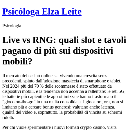
Skip
Psicóloga Elza Leite
to
content
Psicologia
Live vs RNG: quali slot e tavoli
pagano di più sui dispositivi
mobili?
Il mercato dei casinò online sta vivendo una crescita senza
precedenti, spinto dall’adozione massiccia di smartphone e tablet.
Nel 2024 più del 70 % delle scommesse è stato effettuato da
dispositivi mobili, e la tendenza non accenna a rallentare: le reti 5G,
le batterie più capienti e le app ottimizzate hanno trasformato il
“gioco on‑the‑go” in una realtà consolidata. I giocatori, ora, non si
limitano più a cercare bonus generosi; valutano anche latenza,
qualità del video e, soprattutto, la probabilità di vincita su schermi
ridotti.
Per chi vuole sperimentare i nuovi formati crypto‑casino, visita