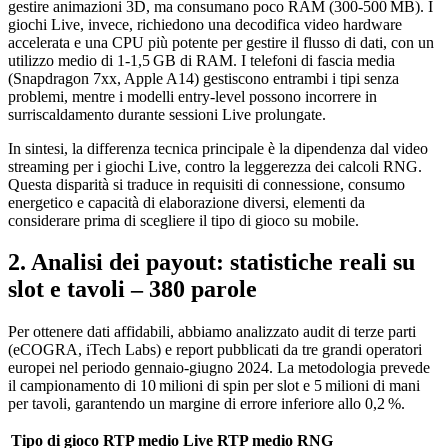
gestire animazioni 3D, ma consumano poco RAM (300‑500 MB). I
giochi Live, invece, richiedono una decodifica video hardware
accelerata e una CPU più potente per gestire il flusso di dati, con un
utilizzo medio di 1‑1,5 GB di RAM. I telefoni di fascia media
(Snapdragon 7xx, Apple A14) gestiscono entrambi i tipi senza
problemi, mentre i modelli entry‑level possono incorrere in
surriscaldamento durante sessioni Live prolungate.
In sintesi, la differenza tecnica principale è la dipendenza dal video
streaming per i giochi Live, contro la leggerezza dei calcoli RNG.
Questa disparità si traduce in requisiti di connessione, consumo
energetico e capacità di elaborazione diversi, elementi da
considerare prima di scegliere il tipo di gioco su mobile.
2. Analisi dei payout: statistiche reali su
slot e tavoli – 380 parole
Per ottenere dati affidabili, abbiamo analizzato audit di terze parti
(eCOGRA, iTech Labs) e report pubblicati da tre grandi operatori
europei nel periodo gennaio‑giugno 2024. La metodologia prevede
il campionamento di 10 milioni di spin per slot e 5 milioni di mani
per tavoli, garantendo un margine di errore inferiore allo 0,2 %.
Tipo di gioco
RTP medio Live
RTP medio RNG