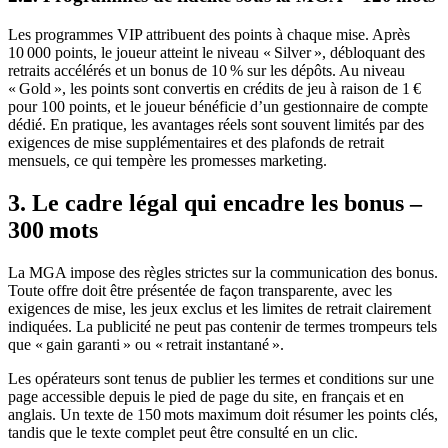
Les programmes VIP attribuent des points à chaque mise. Après
10 000 points, le joueur atteint le niveau « Silver », débloquant des
retraits accélérés et un bonus de 10 % sur les dépôts. Au niveau
« Gold », les points sont convertis en crédits de jeu à raison de 1 €
pour 100 points, et le joueur bénéficie d’un gestionnaire de compte
dédié. En pratique, les avantages réels sont souvent limités par des
exigences de mise supplémentaires et des plafonds de retrait
mensuels, ce qui tempère les promesses marketing.
3. Le cadre légal qui encadre les bonus –
300 mots
La MGA impose des règles strictes sur la communication des bonus.
Toute offre doit être présentée de façon transparente, avec les
exigences de mise, les jeux exclus et les limites de retrait clairement
indiquées. La publicité ne peut pas contenir de termes trompeurs tels
que « gain garanti » ou « retrait instantané ».
Les opérateurs sont tenus de publier les termes et conditions sur une
page accessible depuis le pied de page du site, en français et en
anglais. Un texte de 150 mots maximum doit résumer les points clés,
tandis que le texte complet peut être consulté en un clic.