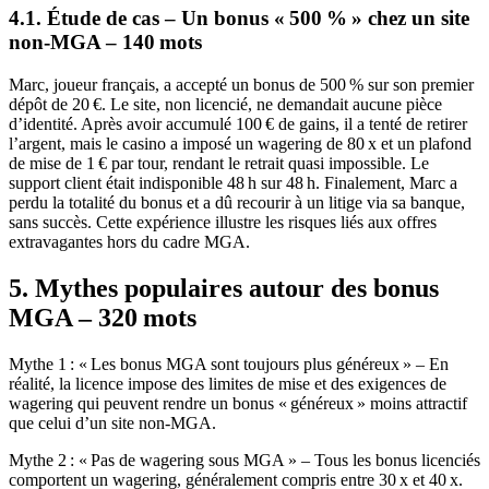
4.1. Étude de cas – Un bonus « 500 % » chez un site
non‑MGA – 140 mots
Marc, joueur français, a accepté un bonus de 500 % sur son premier
dépôt de 20 €. Le site, non licencié, ne demandait aucune pièce
d’identité. Après avoir accumulé 100 € de gains, il a tenté de retirer
l’argent, mais le casino a imposé un wagering de 80 x et un plafond
de mise de 1 € par tour, rendant le retrait quasi impossible. Le
support client était indisponible 48 h sur 48 h. Finalement, Marc a
perdu la totalité du bonus et a dû recourir à un litige via sa banque,
sans succès. Cette expérience illustre les risques liés aux offres
extravagantes hors du cadre MGA.
5. Mythes populaires autour des bonus
MGA – 320 mots
Mythe 1 : « Les bonus MGA sont toujours plus généreux » – En
réalité, la licence impose des limites de mise et des exigences de
wagering qui peuvent rendre un bonus « généreux » moins attractif
que celui d’un site non‑MGA.
Mythe 2 : « Pas de wagering sous MGA » – Tous les bonus licenciés
comportent un wagering, généralement compris entre 30 x et 40 x.