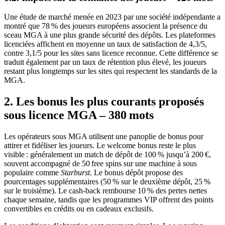
Une étude de marché menée en 2023 par une société indépendante a
montré que 78 % des joueurs européens associent la présence du
sceau MGA à une plus grande sécurité des dépôts. Les plateformes
licenciées affichent en moyenne un taux de satisfaction de 4,3/5,
contre 3,1/5 pour les sites sans licence reconnue. Cette différence se
traduit également par un taux de rétention plus élevé, les joueurs
restant plus longtemps sur les sites qui respectent les standards de la
MGA.
2. Les bonus les plus courants proposés
sous licence MGA – 380 mots
Les opérateurs sous MGA utilisent une panoplie de bonus pour
attirer et fidéliser les joueurs. Le welcome bonus reste le plus
visible : généralement un match de dépôt de 100 % jusqu’à 200 €,
souvent accompagné de 50 free spins sur une machine à sous
populaire comme
Starburst
. Le bonus dépôt propose des
pourcentages supplémentaires (50 % sur le deuxième dépôt, 25 %
sur le troisième). Le cash‑back rembourse 10 % des pertes nettes
chaque semaine, tandis que les programmes VIP offrent des points
convertibles en crédits ou en cadeaux exclusifs.