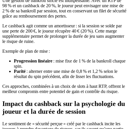
Une gestion de bankroll stricte est indispensable. Avec un RTP de
98 % et un cashback de 20 %, le joueur peut envisager une mise de
2 % de sa bankroll par session, tout en conservant un filet de sécurité
grâce au remboursement des pertes.
Le cashback agit comme un amortisseur : si la session se solde par
une perte de 200 €, le joueur récupère 40 € (20 %). Cette marge
supplémentaire permet de prolonger la durée de jeu sans augmenter
le risque de ruine.
Exemple de plan de mise :
Progression linéaire
: mise fixe de 1 % de la bankroll chaque
spin.
Parité
: alterner entre une mise de 0,8 % et 1,2 % selon le
résultat du spin précédent, afin de lisser les fluctuations.
Ces approches, combinées à un choix de slots à haut RTP, offrent le
meilleur compromis entre potentiel de gain et contrôle du risque.
Impact du cashback sur la psychologie du
joueur et la durée de session
Le sentiment de « sécurité perçue » créé par le cashback incite les
joueurs à prendre davantage de risques, car ils savent qu’une partie