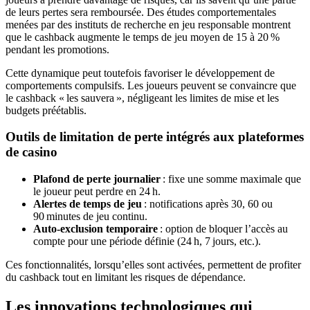
de leurs pertes sera remboursée. Des études comportementales
menées par des instituts de recherche en jeu responsable montrent
que le cashback augmente le temps de jeu moyen de 15 à 20 %
pendant les promotions.
Cette dynamique peut toutefois favoriser le développement de
comportements compulsifs. Les joueurs peuvent se convaincre que
le cashback « les sauvera », négligeant les limites de mise et les
budgets préétablis.
Outils de limitation de perte intégrés aux plateformes
de casino
Plafond de perte journalier
: fixe une somme maximale que
le joueur peut perdre en 24 h.
Alertes de temps de jeu
: notifications après 30, 60 ou
90 minutes de jeu continu.
Auto‑exclusion temporaire
: option de bloquer l’accès au
compte pour une période définie (24 h, 7 jours, etc.).
Ces fonctionnalités, lorsqu’elles sont activées, permettent de profiter
du cashback tout en limitant les risques de dépendance.
Les innovations technologiques qui