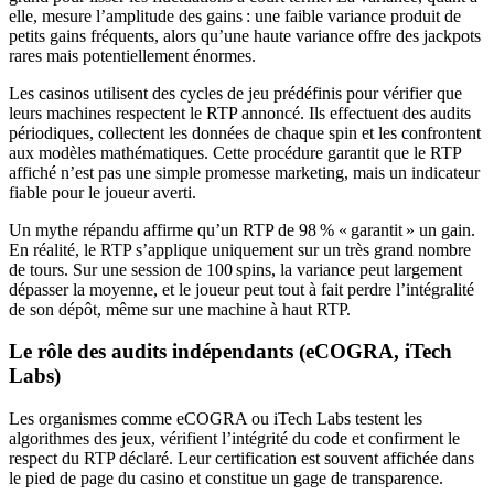
elle, mesure l’amplitude des gains : une faible variance produit de
petits gains fréquents, alors qu’une haute variance offre des jackpots
rares mais potentiellement énormes.
Les casinos utilisent des cycles de jeu prédéfinis pour vérifier que
leurs machines respectent le RTP annoncé. Ils effectuent des audits
périodiques, collectent les données de chaque spin et les confrontent
aux modèles mathématiques. Cette procédure garantit que le RTP
affiché n’est pas une simple promesse marketing, mais un indicateur
fiable pour le joueur averti.
Un mythe répandu affirme qu’un RTP de 98 % « garantit » un gain.
En réalité, le RTP s’applique uniquement sur un très grand nombre
de tours. Sur une session de 100 spins, la variance peut largement
dépasser la moyenne, et le joueur peut tout à fait perdre l’intégralité
de son dépôt, même sur une machine à haut RTP.
Le rôle des audits indépendants (eCOGRA, iTech
Labs)
Les organismes comme eCOGRA ou iTech Labs testent les
algorithmes des jeux, vérifient l’intégrité du code et confirment le
respect du RTP déclaré. Leur certification est souvent affichée dans
le pied de page du casino et constitue un gage de transparence.