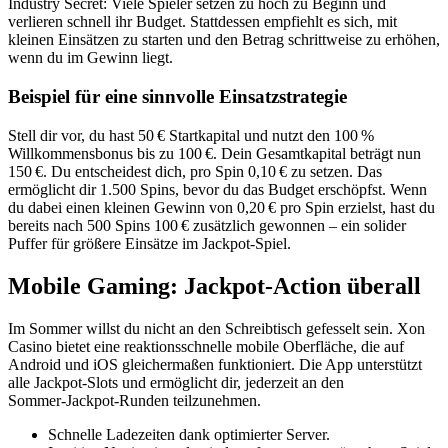
Industry Secret: Viele Spieler setzen zu hoch zu Beginn und
verlieren schnell ihr Budget. Stattdessen empfiehlt es sich, mit
kleinen Einsätzen zu starten und den Betrag schrittweise zu erhöhen,
wenn du im Gewinn liegt.
Beispiel für eine sinnvolle Einsatzstrategie
Stell dir vor, du hast 50 € Startkapital und nutzt den 100 %
Willkommensbonus bis zu 100 €. Dein Gesamtkapital beträgt nun
150 €. Du entscheidest dich, pro Spin 0,10 € zu setzen. Das
ermöglicht dir 1.500 Spins, bevor du das Budget erschöpfst. Wenn
du dabei einen kleinen Gewinn von 0,20 € pro Spin erzielst, hast du
bereits nach 500 Spins 100 € zusätzlich gewonnen – ein solider
Puffer für größere Einsätze im Jackpot‑Spiel.
Mobile Gaming: Jackpot‑Action überall
Im Sommer willst du nicht an den Schreibtisch gefesselt sein. Xon
Casino bietet eine reaktionsschnelle mobile Oberfläche, die auf
Android und iOS gleichermaßen funktioniert. Die App unterstützt
alle Jackpot‑Slots und ermöglicht dir, jederzeit an den
Sommer‑Jackpot‑Runden teilzunehmen.
Schnelle Ladezeiten dank optimierter Server.