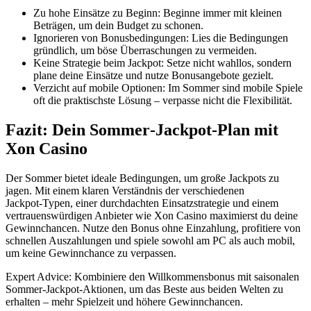
Zu hohe Einsätze zu Beginn: Beginne immer mit kleinen
Beträgen, um dein Budget zu schonen.
Ignorieren von Bonusbedingungen: Lies die Bedingungen
gründlich, um böse Überraschungen zu vermeiden.
Keine Strategie beim Jackpot: Setze nicht wahllos, sondern
plane deine Einsätze und nutze Bonusangebote gezielt.
Verzicht auf mobile Optionen: Im Sommer sind mobile Spiele
oft die praktischste Lösung – verpasse nicht die Flexibilität.
Fazit: Dein Sommer‑Jackpot‑Plan mit
Xon Casino
Der Sommer bietet ideale Bedingungen, um große Jackpots zu
jagen. Mit einem klaren Verständnis der verschiedenen
Jackpot‑Typen, einer durchdachten Einsatzstrategie und einem
vertrauenswürdigen Anbieter wie Xon Casino maximierst du deine
Gewinnchancen. Nutze den Bonus ohne Einzahlung, profitiere von
schnellen Auszahlungen und spiele sowohl am PC als auch mobil,
um keine Gewinnchance zu verpassen.
Expert Advice: Kombiniere den Willkommensbonus mit saisonalen
Sommer‑Jackpot‑Aktionen, um das Beste aus beiden Welten zu
erhalten – mehr Spielzeit und höhere Gewinnchancen.