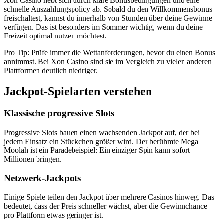
Xon Casino hebt sich durch klare Bonusbedingungen und eine
schnelle Auszahlungspolicy ab. Sobald du den Willkommensbonus
freischaltest, kannst du innerhalb von Stunden über deine Gewinne
verfügen. Das ist besonders im Sommer wichtig, wenn du deine
Freizeit optimal nutzen möchtest.
Pro Tip: Prüfe immer die Wettanforderungen, bevor du einen Bonus
annimmst. Bei Xon Casino sind sie im Vergleich zu vielen anderen
Plattformen deutlich niedriger.
Jackpot‑Spielarten verstehen
Klassische progressive Slots
Progressive Slots bauen einen wachsenden Jackpot auf, der bei
jedem Einsatz ein Stückchen größer wird. Der berühmte Mega
Moolah ist ein Paradebeispiel: Ein einziger Spin kann sofort
Millionen bringen.
Netzwerk‑Jackpots
Einige Spiele teilen den Jackpot über mehrere Casinos hinweg. Das
bedeutet, dass der Preis schneller wächst, aber die Gewinnchance
pro Plattform etwas geringer ist.