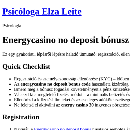
Skip
Psicóloga Elza Leite
to
content
Psicologia
Energycasino no deposit bónusz ú
Ez egy gyakorlati, lépésről lépésre haladó útmutató: regisztráció, elle
Quick Checklist
Regisztráció és személyazonosság ellenőrzése (KYC) – időben 
Az
energycasino no deposit bonus code
használata kizárólag 
Ismerd meg a bónusz fogadási követelményeit a pénz kifizetése 
Válaszd ki a megfelelő fizetési módot – a minimális befizetés é
Ellenőrizd a kifizetési limiteket és az esetleges adókötelezettség
Ne felejtsd el aktiválni az
energy casino 30
ingyenes pörgetések
Registration
Navigálj a
Energycasino no deposit bonus
hivatalos weboldalár