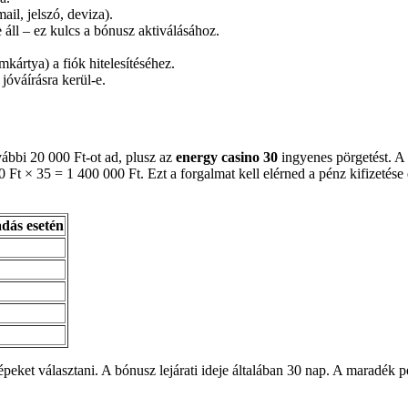
ail, jelszó, deviza).
e áll – ez kulcs a bónusz aktiválásához.
ártya) a fiók hitelesítéséhez.
jóváírásra kerül-e.
vábbi 20 000 Ft-ot ad, plusz az
energy casino 30
ingyenes pörgetést. A 
 Ft × 35 = 1 400 000 Ft. Ezt a forgalmat kell elérned a pénz kifizetése
adás esetén
ket választani. A bónusz lejárati ideje általában 30 nap. A maradék pé