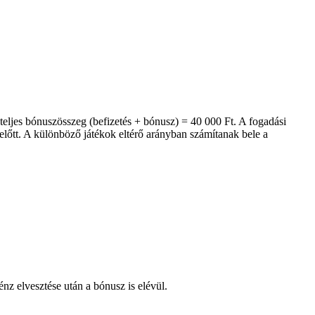
teljes bónuszösszeg (befizetés + bónusz) = 40 000 Ft. A fogadási
 előtt. A különböző játékok eltérő arányban számítanak bele a
nz elvesztése után a bónusz is elévül.