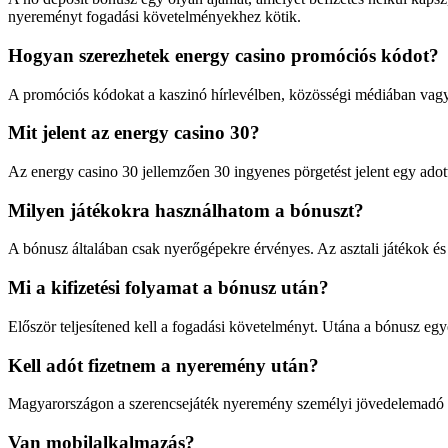
nyereményt fogadási követelményekhez kötik.
Hogyan szerezhetek energy casino promóciós kódot?
A promóciós kódokat a kaszinó hírlevélben, közösségi médiában vagy a
Mit jelent az energy casino 30?
Az energy casino 30 jellemzően 30 ingyenes pörgetést jelent egy adott
Milyen játékokra használhatom a bónuszt?
A bónusz általában csak nyerőgépekre érvényes. Az asztali játékok és
Mi a kifizetési folyamat a bónusz után?
Először teljesítened kell a fogadási követelményt. Utána a bónusz egye
Kell adót fizetnem a nyeremény után?
Magyarországon a szerencsejáték nyeremény személyi jövedelemadó alá
Van mobilalkalmazás?