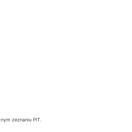
nym zeznaniu PIT.