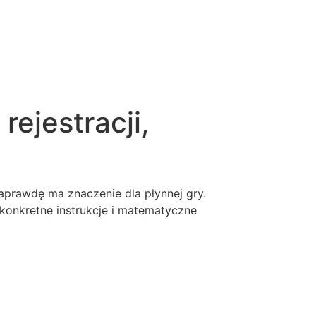
ejestracji,
naprawdę ma znaczenie dla płynnej gry.
 konkretne instrukcje i matematyczne