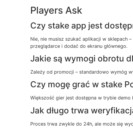
Players Ask
Czy stake app jest dostę
Nie, nie musisz szukać aplikacji w sklepach
przeglądarce i dodać do ekranu głównego.
Jakie są wymogi obrotu d
Zależy od promocji – standardowo wymóg wyn
Czy mogę grać w stake Pol
Większość gier jest dostępna w trybie demo 
Jak długo trwa weryfikacj
Proces trwa zwykle do 24h, ale może się wydł