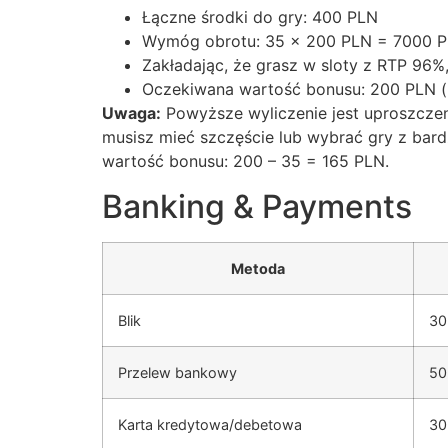
Łączne środki do gry: 400 PLN
Wymóg obrotu: 35 × 200 PLN = 7000 
Zakładając, że grasz w sloty z RTP 96%
Oczekiwana wartość bonusu: 200 PLN (b
Uwaga:
Powyższe wyliczenie jest uproszczeni
musisz mieć szczęście lub wybrać gry z bard
wartość bonusu: 200 – 35 = 165 PLN.
Banking & Payments
Metoda
Blik
30
Przelew bankowy
50
Karta kredytowa/debetowa
30