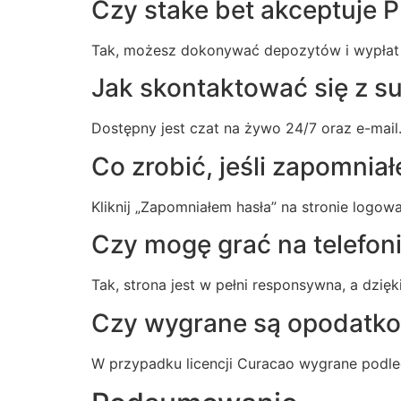
Czy stake bet akceptuje 
Tak, możesz dokonywać depozytów i wypłat 
Jak skontaktować się z 
Dostępny jest czat na żywo 24/7 oraz e-mail
Co zrobić, jeśli zapomnia
Kliknij „Zapomniałem hasła” na stronie logowa
Czy mogę grać na telefon
Tak, strona jest w pełni responsywna, a dzię
Czy wygrane są opodatk
W przypadku licencji Curacao wygrane podl