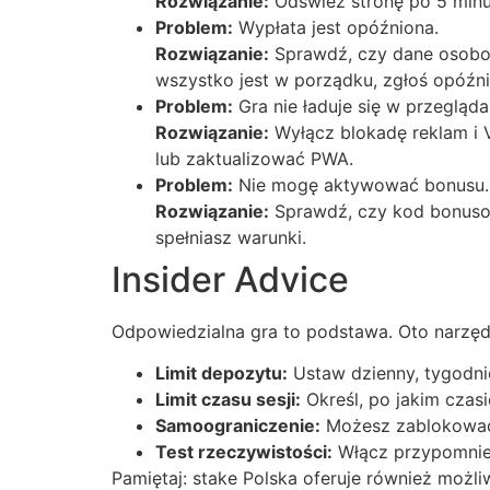
Rozwiązanie:
Odśwież stronę po 5 minuta
Problem:
Wypłata jest opóźniona.
Rozwiązanie:
Sprawdź, czy dane osobow
wszystko jest w porządku, zgłoś opóźni
Problem:
Gra nie ładuje się w przegląda
Rozwiązanie:
Wyłącz blokadę reklam i V
lub zaktualizować PWA.
Problem:
Nie mogę aktywować bonusu.
Rozwiązanie:
Sprawdź, czy kod bonusow
spełniasz warunki.
Insider Advice
Odpowiedzialna gra to podstawa. Oto narzędz
Limit depozytu:
Ustaw dzienny, tygodni
Limit czasu sesji:
Określ, po jakim czas
Samoograniczenie:
Możesz zablokować 
Test rzeczywistości:
Włącz przypomnien
Pamiętaj: stake Polska oferuje również możl