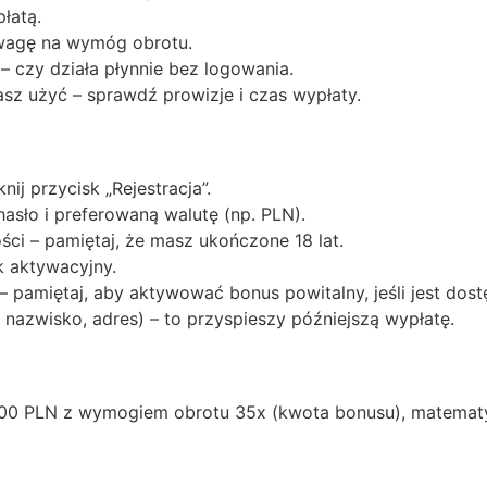
łatą.
uwagę na wymóg obrotu.
– czy działa płynnie bez logowania.
asz użyć – sprawdź prowizje i czas wypłaty.
iknij przycisk „Rejestracja”.
hasło i preferowaną walutę (np. PLN).
ści – pamiętaj, że masz ukończone 18 lat.
nk aktywacyjny.
– pamiętaj, aby aktywować bonus powitalny, jeśli jest dost
 nazwisko, adres) – to przyspieszy późniejszą wypłatę.
500 PLN z wymogiem obrotu 35x (kwota bonusu), matemat