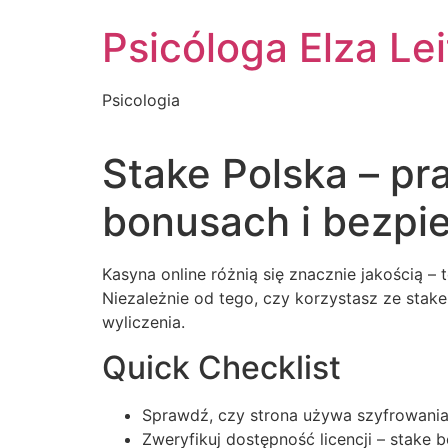
Skip
Psicóloga Elza Lei
to
content
Psicologia
Stake Polska – pr
bonusach i bezpi
Kasyna online różnią się znacznie jakością –
Niezależnie od tego, czy korzystasz ze stake
wyliczenia.
Quick Checklist
Sprawdź, czy strona używa szyfrowania 
Zweryfikuj dostępność licencji – stake be